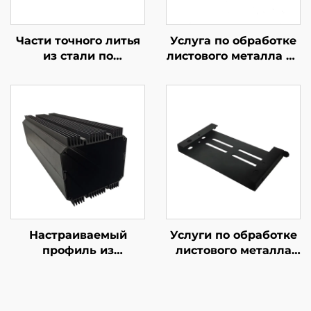
Части точного литья
Услуга по обработке
из стали по
листового металла по
индивидуальному
индивидуальному
заказу
заказу, изгиб стали с
порошковой
окраской
Настраиваемый
Услуги по обработке
профиль из
листового металла
алюминия 6061 6063
Стальная резка
T5 с черным
лазером Штамповка
анодированием
деталей Покрытие