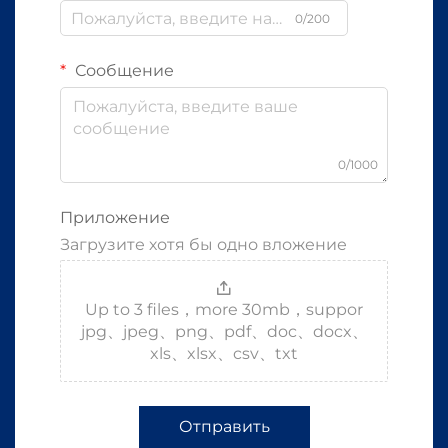
0/200
Сообщение
0/1000
Приложение
Загрузите хотя бы одно вложение
Up to 3 files，more 30mb，suppor
jpg、jpeg、png、pdf、doc、docx、
xls、xlsx、csv、txt
Отправить