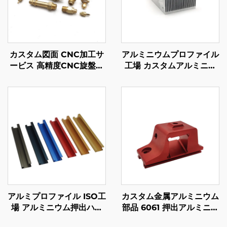
カスタム図面 CNC加工サ
アルミニウムプロファイル
ービス 高精度CNC旋盤加
工場 カスタムアルミニウ
工 鋼/アルミニウム/真鍮部
ム押出 6061 6063 ヒート
品
シンク
アルミプロファイル ISO工
カスタム金属アルミニウム
場 アルミニウム押出ハン
部品 6061 押出アルミニウ
ドル カスタムアノダイズ
ム CNC 機械加工部品 ア