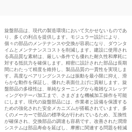
仕上げ
ノダイズ仕上げ付き
旋盤部品は、現代の製造環境において欠かせないものであ
り、多くの利点を提供します。モジュラー設計により、
個々の部品のメンテナンスや交換が容易になり、ダウンタ
イムとメンテナンスコストを削減します。建設に使用され
る高品質な素材は、厳しい条件でも優れた耐久性和摩耗に
対する抵抗力を確保します。精密に設計された部品は長期
間にわたって精度を維持し、製品品質の一貫性を実現しま
す。高度なベアリングシステムは振動を最小限に抑え、滑
らかな動作を保証し、優れた表面仕上げに貢献します。旋
盤部品の多様性は、単純なターニングから複雑なスレッデ
ィングやテーパ加工まで、さまざまな機械加工操作を可能
にします。現代の旋盤部品には、作業者と設備を保護する
ための強化された安全メカニズムが搭載されています。多
くのメーカーで部品の標準化が行われているため、互換性
が確保され、交換部品の調達も容易です。改善された潤滑
システムは部品寿命を延ばし、摩擦に関連する問題を軽減