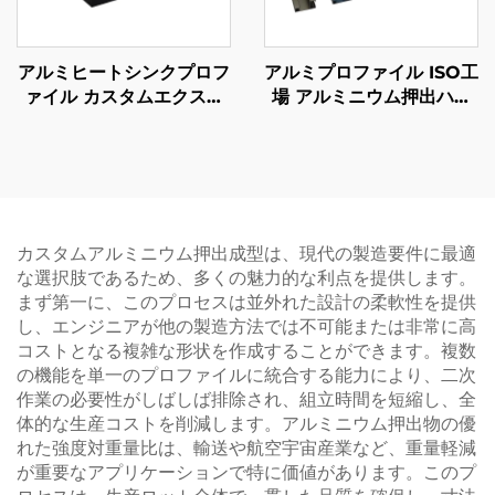
アルミヒートシンクプロフ
アルミプロファイル ISO工
ァイル カスタムエクスト
場 アルミニウム押出ハン
ルーディングアルミヒート
ドル カスタムアノダイズ
シンク 陽極酸化仕上げ
仕上げ
カスタムアルミニウム押出成型は、現代の製造要件に最適
な選択肢であるため、多くの魅力的な利点を提供します。
まず第一に、このプロセスは並外れた設計の柔軟性を提供
し、エンジニアが他の製造方法では不可能または非常に高
コストとなる複雑な形状を作成することができます。複数
の機能を単一のプロファイルに統合する能力により、二次
作業の必要性がしばしば排除され、組立時間を短縮し、全
体的な生産コストを削減します。アルミニウム押出物の優
れた強度対重量比は、輸送や航空宇宙産業など、重量軽減
が重要なアプリケーションで特に価値があります。このプ