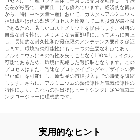
ロセスは、生産ロット全体で一貫した品質を確保し、寸法
公差が厳密で、表面仕上げも優れています。経済的な観点
から、特に中〜大量生産において、カスタムアルミニウム
押出成型は他の製造プロセスと比較して工具投資が最小限
であるため、著しいコストメリットを提供します。材料の
自然な耐食性は、さまざまな表面処理によってさらに向上
し、長期的な耐久性和び最低限のメンテナンス要件を保証
します。環境持続可能性はもう一つの主要な利点であり、
アルミニウムはその特性を失うことなく100％リサイクル
可能であるため、環境に配慮した選択肢となります。この
プロセスはまた、迅速なプロトタイピングやデザインの素
早い修正を可能にし、新製品の市場投入までの時間を短縮
します。さらに、アルミニウムの熱伝導性と電気伝導性の
特性により、これらの押出物はヒートシンク用途や電気エ
ンクロージャーに理想的です。
実用的なヒント