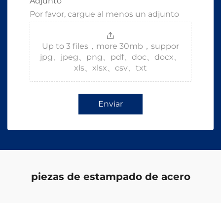
Adjunto
Por favor, cargue al menos un adjunto
Up to 3 files，more 30mb，suppor
jpg、jpeg、png、pdf、doc、docx、
xls、xlsx、csv、txt
Enviar
piezas de estampado de acero