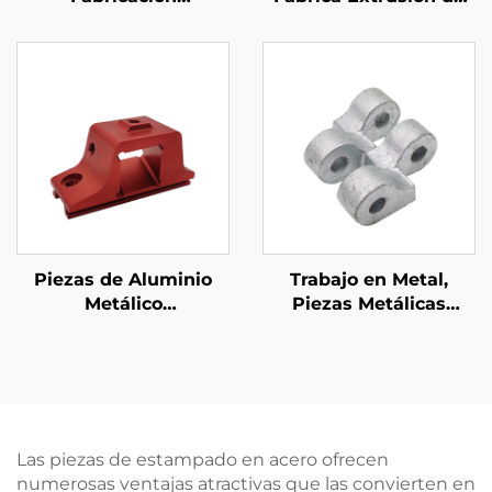
Personalizada de
Aluminio Asa
Metales Acero /
Personalizada
Aluminio Piezas de
Terminación por
Corte por Láser
Anodizado
Piezas de Aluminio
Trabajo en Metal,
Metálico
Piezas Metálicas
Personalizadas 6061
Personalizadas, Piezas
Aluminio Extruido
de Fundición en Arena
Piezas de Maquinado
de Hierro Dúctil con
CNC con Anodizado
Acabado Galvanizado
Las piezas de estampado en acero ofrecen
numerosas ventajas atractivas que las convierten en