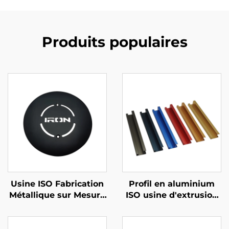
Produits populaires
Usine ISO Fabrication
Profil en aluminium
Métallique sur Mesure
ISO usine d'extrusion
Acier / Aluminium
poignée en aluminium
Pièces Découpées au
finition par
Laser
anodisation