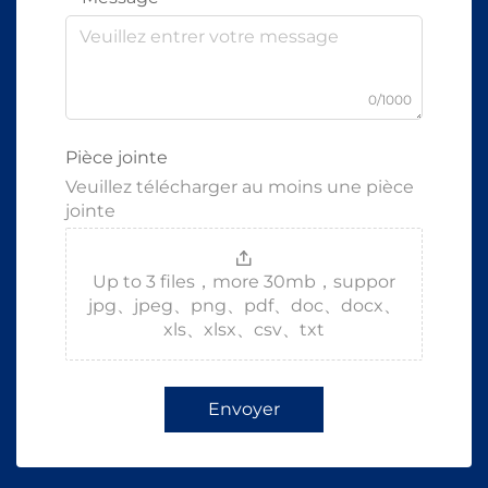
0/1000
Pièce jointe
Veuillez télécharger au moins une pièce
jointe
Up to 3 files，more 30mb，suppor
jpg、jpeg、png、pdf、doc、docx、
xls、xlsx、csv、txt
Envoyer