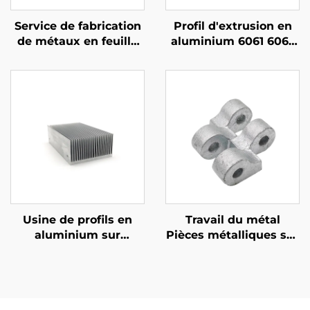
Service de fabrication
Profil d'extrusion en
de métaux en feuille
aluminium 6061 6063
OEM Pièces de frappe
T5 personnalisé avec
en métal en acier avec
finition anodisée noire
finition en zinc jaune
Usine de profils en
Travail du métal
aluminium sur
Pièces métalliques sur
mesure, extrusion en
mesure Pièces en
aluminium 6061 6063,
fonderie de fonte
dissipateur de chaleur
ductile au sable
Finition galvanisée