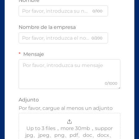
Nombre
0/100
Nombre de la empresa
0/200
Mensaje
0/1000
Adjunto
Por favor, cargue al menos un adjunto
Up to 3 files，more 30mb，suppor
jpg、jpeg、png、pdf、doc、docx、