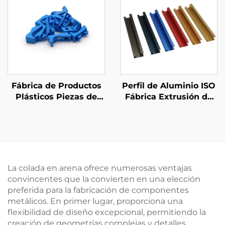
Fábrica de Productos
Perfil de Aluminio ISO
Plásticos Piezas de
Fábrica Extrusión de
Moldeo por Inyección
Aluminio Asa
de Plástico
Personalizada
ABS/PP/PA6 a Medida
Terminación por
Anodizado
La colada en arena ofrece numerosas ventajas
convincentes que la convierten en una elección
preferida para la fabricación de componentes
metálicos. En primer lugar, proporciona una
flexibilidad de diseño excepcional, permitiendo la
creación de geometrías complejas y detalles