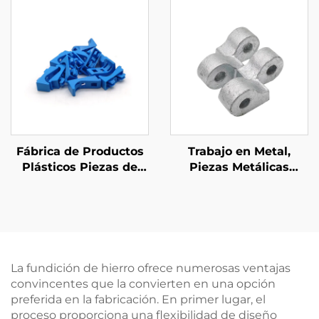
Acabado en Polvo
Aluminio Preciso con
Acabado Anodizado
Fábrica de Productos
Trabajo en Metal,
Plásticos Piezas de
Piezas Metálicas
Moldeo por Inyección
Personalizadas, Piezas
de Plástico
de Fundición en Arena
ABS/PP/PA6 a Medida
de Hierro Dúctil con
Acabado Galvanizado
La fundición de hierro ofrece numerosas ventajas
convincentes que la convierten en una opción
preferida en la fabricación. En primer lugar, el
proceso proporciona una flexibilidad de diseño