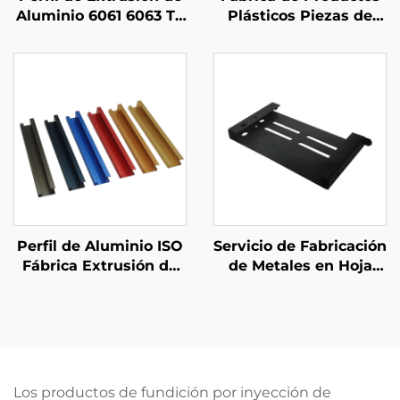
Aluminio 6061 6063 T5
Plásticos Piezas de
a Medida con Acabado
Moldeo por Inyección
Anodizado Negro
de Plástico
ABS/PP/PA6 a Medida
Perfil de Aluminio ISO
Servicio de Fabricación
Fábrica Extrusión de
de Metales en Hoja
Aluminio Asa
Corte Láser de Acero
Personalizada
Piezas de Estampado
Terminación por
Recubrimiento en
Anodizado
Polvo
Los productos de fundición por inyección de