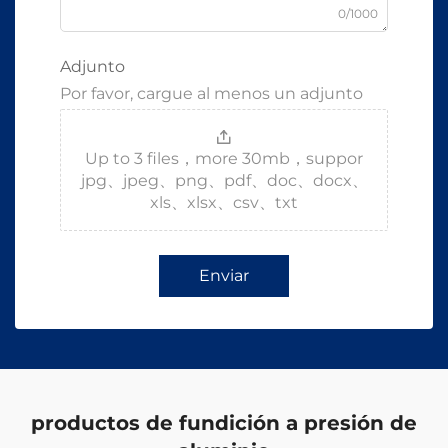
0/1000
Adjunto
Por favor, cargue al menos un adjunto
Up to 3 files，more 30mb，suppor
jpg、jpeg、png、pdf、doc、docx、
xls、xlsx、csv、txt
Enviar
productos de fundición a presión de