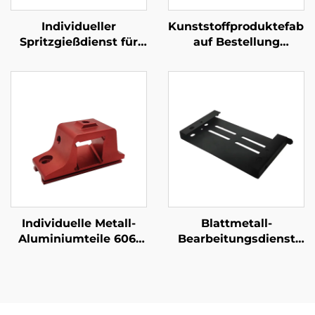
Individueller
Kunststoffproduktefabri
Spritzgießdienst für
auf Bestellung
Kunststoff ABS
ABS/PP/PA6
Spritzgeformtes
Spritzgießteile aus
Kunststoffgehäuse
Kunststoff
Individuelle Metall-
Blattmetall-
Aluminiumteile 6061
Bearbeitungsdienst
Extrudiertes
Stahl-Laser-Schneiden
Aluminium CNC-
Stempelteile
Frästeile mit
Pulverbeschichtung
Anodierung