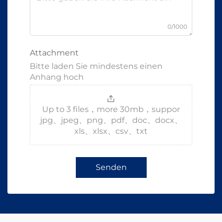
0/1000
Attachment
Bitte laden Sie mindestens einen
Anhang hoch
Up to 3 files，more 30mb，suppor
jpg、jpeg、png、pdf、doc、docx、
xls、xlsx、csv、txt
Senden