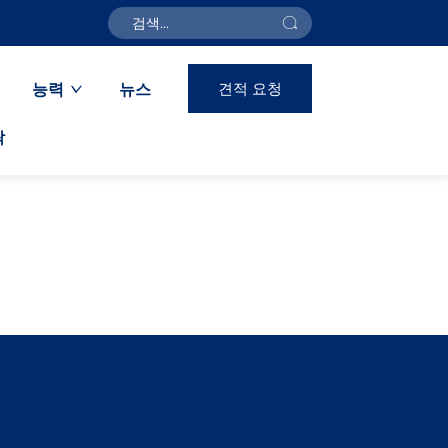
견적 요청
능력
뉴스
락