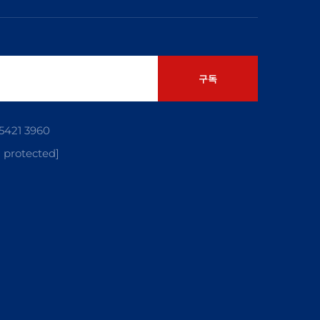
구독
 5421 3960
 protected]