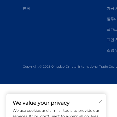
연락
가공 
알루미
플라스
표면 
조립 
Copyright © 2025 Qingdao Dmetal International Trade Co., Lt
We value your privacy
We use cookies and similar tools to provide our
services. If you don't want to accept all cookies,