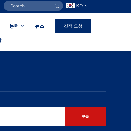
KO
견적 요청
능력
뉴스
락
구독