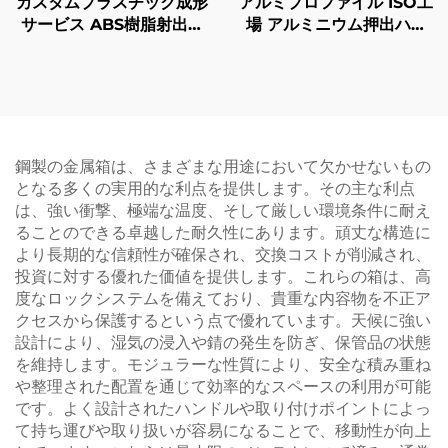
カスタムプラスチック成形
アルミプロファイル ISO工
サービス ABS樹脂射出成
場 アルミニウム押出ハン
形プラスチックエンクロー
ドル カスタムアノダイズ
ジャー
仕上げ
鋼製の金属箱は、さまざまな用途において欠かせないもの
となる多くの実用的な利点を提供します。その主な利点
は、強い衝撃、極端な温度、そして厳しい環境条件に耐え
ることのできる卓越した耐久性にあります。頑丈な構造に
より長期的な信頼性が確保され、交換コストが削減され、
投資に対する優れた価値を提供します。これらの箱は、高
度なロックシステムを備えており、貴重な内容物を不正ア
クセスから保護するという点で優れています。天候に強い
設計により、湿気の浸入や錆の発生を防ぎ、保管品の状態
を維持します。モジュラーな性質により、安全な積み重ね
や整理された配置を通じて効率的なスペースの利用が可能
です。よく設計されたハンドルや取り付けポイントによっ
て持ち運びや取り扱いが容易になることで、移動性が向上