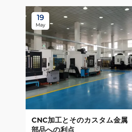
19
May
CNC加工とそのカスタム金属
部品への利点