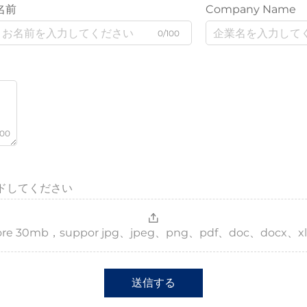
名前
Company Name
0/100
000
ドしてください
，more 30mb，suppor jpg、jpeg、png、pdf、doc、docx、xl
送信する