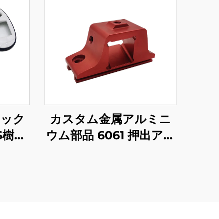
チック
カスタム金属アルミニ
S樹脂
ウム部品 6061 押出アル
ック
ミニウム CNC 機械加工
ャー
部品 アノダイズ仕上げ
付き