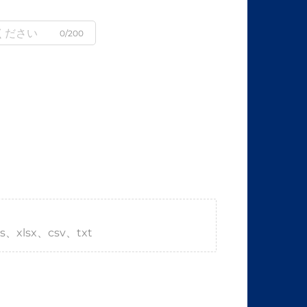
0/200
s、xlsx、csv、txt