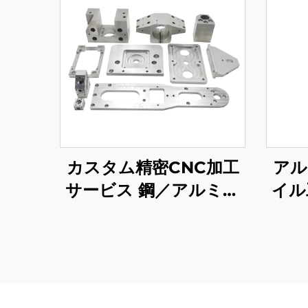
カスタム精密CNC加工
アル
サービス 鋼／アルミニ
イル
ウムCNC加工部品
ミ
6