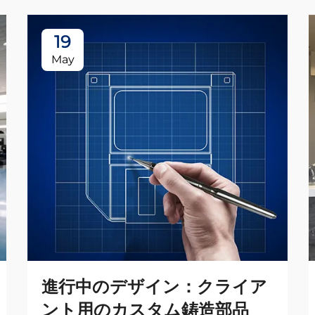
19
May
進行中のデザイン：クライア
ント用のカスタム鋳造部品