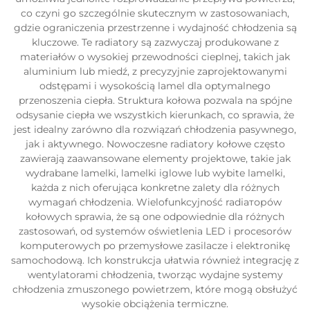
co czyni go szczególnie skutecznym w zastosowaniach,
gdzie ograniczenia przestrzenne i wydajność chłodzenia są
kluczowe. Te radiatory są zazwyczaj produkowane z
materiałów o wysokiej przewodności cieplnej, takich jak
aluminium lub miedź, z precyzyjnie zaprojektowanymi
odstępami i wysokością lamel dla optymalnego
przenoszenia ciepła. Struktura kołowa pozwala na spójne
odsysanie ciepła we wszystkich kierunkach, co sprawia, że
jest idealny zarówno dla rozwiązań chłodzenia pasywnego,
jak i aktywnego. Nowoczesne radiatory kołowe często
zawierają zaawansowane elementy projektowe, takie jak
wydrabane lamelki, lamelki iglowe lub wybite lamelki,
każda z nich oferująca konkretne zalety dla różnych
wymagań chłodzenia. Wielofunkcyjność radiаторów
kołowych sprawia, że są one odpowiednie dla różnych
zastosowań, od systemów oświetlenia LED i procesorów
komputerowych po przemysłowe zasilacze i elektronikę
samochodową. Ich konstrukcja ułatwia również integrację z
wentylatorami chłodzenia, tworząc wydajne systemy
chłodzenia zmuszonego powietrzem, które mogą obsłużyć
wysokie obciążenia termiczne.