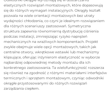
Odwodniki okrągłe wyróżniają się w dostarczaniu
elastycznych rozwiązań montażowych, które dopasowują
się do różnych wymagań instalacyjnych. Okrągły kształt
pozwala na wiele orientacji montażowych bez utraty
wydajności chłodzenia, co czyni je idealnym rozwiązaniem
dla różnych scenariuszy zastosowań. Symetryczna
struktura zapewnia równomierną dystrybucję ciśnienia
podczas instalacji, zmniejszając ryzyko naprężeń
mechanicznych na wrażliwych komponentach. Projekt
zwykle obejmuje wiele opcji montażowych, takich jak
centralne otwory, wkrętkowe wstawki lub mechanizmy
klipsujące, oferując inżynierom elastyczność w wyborze
najbardziej odpowiedniej metody montażu dla ich
konkretnego zastosowania. Ta wielofunkcyjność rozszerza
się również na zgodność z różnymi materiałami interfejsów
termicznych i sprzętem montażowym, czyniąc odwodniki
okrągłe przystosowanymi do różnych rozwiązań
zarządzania ciepłem.