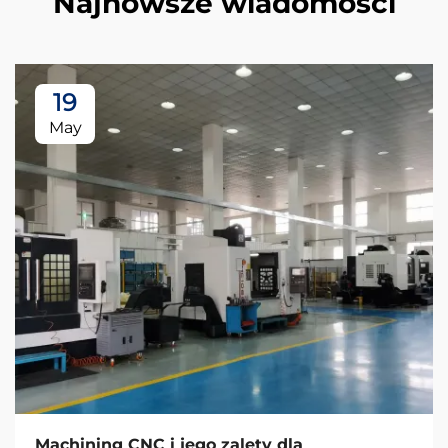
Najnowsze wiadomości
19
May
Machining CNC i jego zalety dla