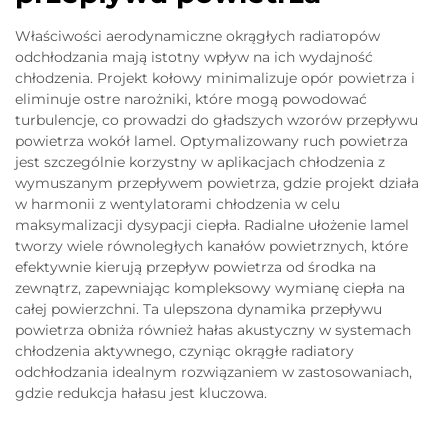
Właściwości aerodynamiczne okrągłych radiаторów
odchłodzania mają istotny wpływ na ich wydajność
chłodzenia. Projekt kołowy minimalizuje opór powietrza i
eliminuje ostre narożniki, które mogą powodować
turbulencje, co prowadzi do gładszych wzorów przepływu
powietrza wokół lamel. Optymalizowany ruch powietrza
jest szczególnie korzystny w aplikacjach chłodzenia z
wymuszanym przepływem powietrza, gdzie projekt działa
w harmonii z wentylatorami chłodzenia w celu
maksymalizacji dysypacji ciepła. Radialne ułożenie lamel
tworzy wiele równoległych kanałów powietrznych, które
efektywnie kierują przepływ powietrza od środka na
zewnątrz, zapewniając kompleksowy wymianę ciepła na
całej powierzchni. Ta ulepszona dynamika przepływu
powietrza obniża również hałas akustyczny w systemach
chłodzenia aktywnego, czyniąc okrągłe radiatory
odchłodzania idealnym rozwiązaniem w zastosowaniach,
gdzie redukcja hałasu jest kluczowa.