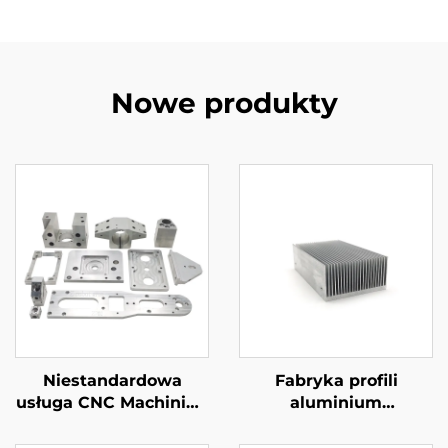
Nowe produkty
Niestandardowa
Fabryka profili
usługa CNC Machining
aluminium
Stal / Aluminiowe
Niestandardowe
części CNC Machining
wydłużone aluminium