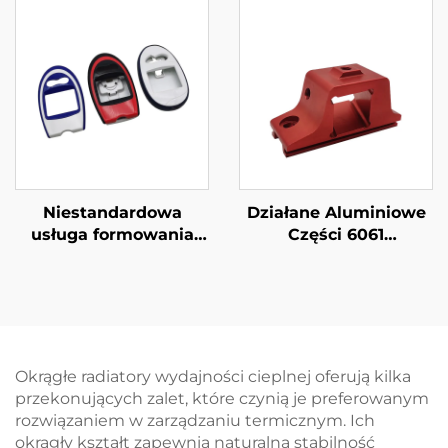
6061 6063 Radiator
ciepła
Niestandardowa
Działane Aluminiowe
usługa formowania
Części 6061
przez wtryskowanie
Wyekstrudowane
plastiku Obudowa
Aluminiowe Części
plastikowa wykonana
CNC Z Anodowaniem
metodą formowania
przez wtrysk ABS
Okrągłe radiatory wydajności cieplnej oferują kilka
przekonujących zalet, które czynią je preferowanym
rozwiązaniem w zarządzaniu termicznym. Ich
okrągły kształt zapewnia naturalną stabilność