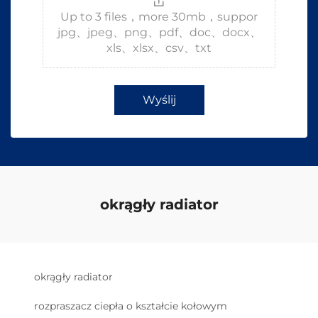
Up to 3 files，more 30mb，suppor
jpg、jpeg、png、pdf、doc、docx、
xls、xlsx、csv、txt
Wyślij
okrągły radiator
okrągły radiator
rozpraszacz ciepła o kształcie kołowym