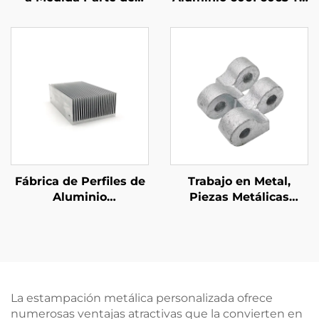
Fundición de Arena de
a Medida con Acabado
Hierro Galvanizado
Anodizado Negro
Fábrica de Perfiles de
Trabajo en Metal,
Aluminio
Piezas Metálicas
Personalizados
Personalizadas, Piezas
Extruidos en Aluminio
de Fundición en Arena
6061 6063 Disipadores
de Hierro Dúctil con
de Calor
Acabado Galvanizado
La estampación metálica personalizada ofrece
numerosas ventajas atractivas que la convierten en