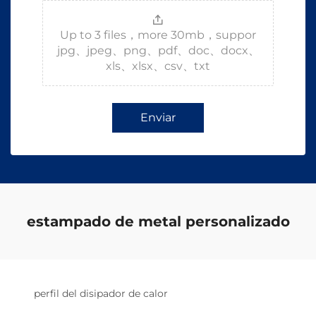
Up to 3 files，more 30mb，suppor
jpg、jpeg、png、pdf、doc、docx、
xls、xlsx、csv、txt
Enviar
estampado de metal personalizado
perfil del disipador de calor