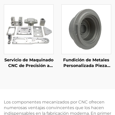
Acero Dobladadas con
Medida con
Acabado en Polvo
Certificación ISO
Servicio de Maquinado
Fundición de Metales
CNC de Precisión a
Personalizada Piezas
Medida Acero /
de Fundición de
Aluminio Piezas de
Aluminio ADC12 A380
Maquinado CNC
Arena Abrasiva
Terminación
Los componentes mecanizados por CNC ofrecen
numerosas ventajas convincentes que los hacen
indispensables en la fabricación moderna. En primer