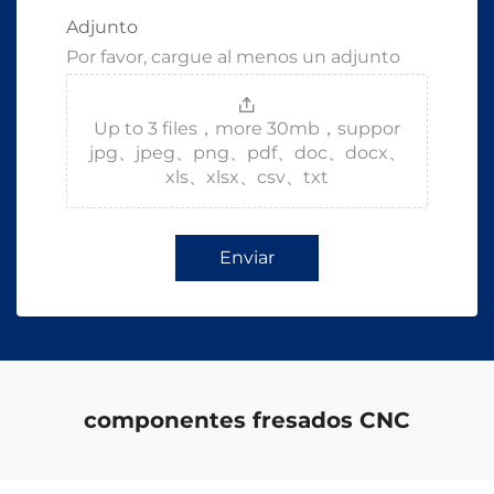
Adjunto
Por favor, cargue al menos un adjunto
Up to 3 files，more 30mb，suppor
jpg、jpeg、png、pdf、doc、docx、
xls、xlsx、csv、txt
Enviar
componentes fresados CNC