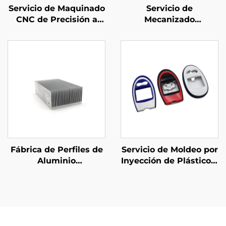
Servicio de Maquinado
Servicio de
CNC de Precisión a
Mecanizado
Medida Acero /
OEM/Piezas de
Aluminio Piezas de
Mecanizado de
Maquinado CNC
Aluminio Preciso con
Acabado Anodizado
Fábrica de Perfiles de
Servicio de Moldeo por
Aluminio
Inyección de Plástico a
Personalizados
Medida Cuerpo de
Extruidos en Aluminio
Plástico Moldeado por
6061 6063 Disipadores
Inyección ABS
de Calor