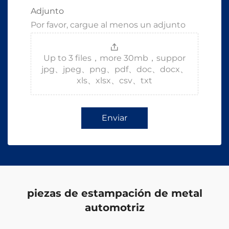
Adjunto
Por favor, cargue al menos un adjunto
Up to 3 files，more 30mb，suppor
jpg、jpeg、png、pdf、doc、docx、
xls、xlsx、csv、txt
Enviar
piezas de estampación de metal
automotriz