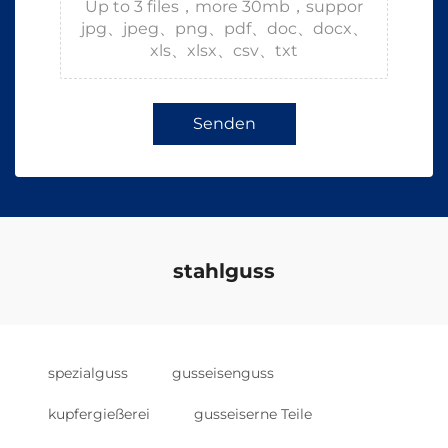
Up to 3 files，more 30mb，suppor
jpg、jpeg、png、pdf、doc、docx、
xls、xlsx、csv、txt
Senden
stahlguss
spezialguss
gusseisenguss
kupfergießerei
gusseiserne Teile