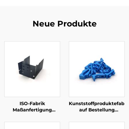
Neue Produkte
ISO-Fabrik
Kunststoffproduktefabri
Maßanfertigung
auf Bestellung
Metallverarbeitung
ABS/PP/PA6
Blechmetall-Stanzteile
Spritzgießteile aus
Kunststoff