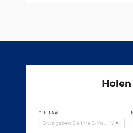
Holen 
E-Mail
0/100