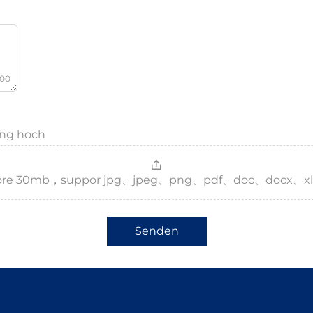
000
ang hoch
，more 30mb，suppor jpg、jpeg、png、pdf、doc、docx、xl
Senden