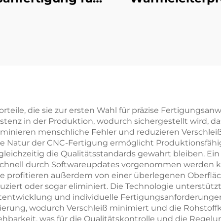
extrudiertes
Individuell
inium 6061 6063
geextrudiert
Wärmeleiter
Aluminium-
Wärmeleiter 
Anodierun
rteile, die sie zur ersten Wahl für präzise Fertigungsa
tenz in der Produktion, wodurch sichergestellt wird, das
eliminieren menschliche Fehler und reduzieren Verschleiß
te Natur der CNC-Fertigung ermöglicht Produktionsfähi
eichzeitig die Qualitätsstandards gewahrt bleiben. Ein w
se schnell durch Softwareupdates vorgenommen werden 
 profitieren außerdem von einer überlegenen Oberfläch
iert oder sogar eliminiert. Die Technologie unterstütz
uktentwicklung und individuelle Fertigungsanforderung
erung, wodurch Verschleiß minimiert und die Rohstoffk
arkeit, was für die Qualitätskontrolle und die Regelun