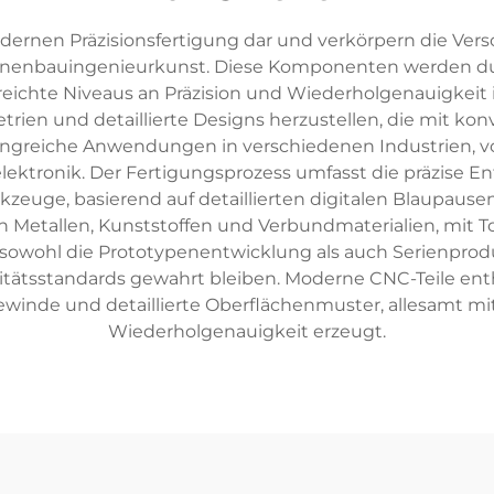
modernen Präzisionsfertigung dar und verkörpern die Ve
nenbauingenieurkunst. Diese Komponenten werden dur
reichte Niveaus an Präzision und Wiederholgenauigkeit 
rien und detaillierte Designs herzustellen, die mit ko
mfangreiche Anwendungen in verschiedenen Industrien, 
lektronik. Der Fertigungsprozess umfasst die präzise 
uge, basierend auf detaillierten digitalen Blaupausen.
ich Metallen, Kunststoffen und Verbundmaterialien, mit
ht sowohl die Prototypenentwicklung als auch Serienpr
tätsstandards gewahrt bleiben. Moderne CNC-Teile enth
Gewinde und detaillierte Oberflächenmuster, allesamt 
Wiederholgenauigkeit erzeugt.