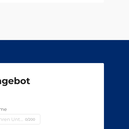
Angebot
ame
0/200