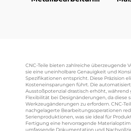
Stahl/Aluminium
Laser-Schneideteile
Alum
CNC-Teile bieten zahlreiche überzeugende Vo
sie eine uneinholbare Genauigkeit und Konsis
Spezifikationen entspricht. Diese Präzision 
Kosteneinsparungen führt. Die automatisier
Ausstoßpotenzial drastisch erhöht, während gl
Flexibilität bei Designänderungen, da die
Werkzeugänderungen zu erfordern. CNC-Teile
nachgelagerte Bearbeitungsoperationen reduz
Serienproduktionen, was sie ideal für Prod
Fertigung eine hervorragende Materialoptimi
umfassende Dokumentation und Nachvollziehb