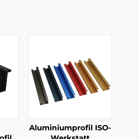
Aluminiumprofil ISO-
fil
Werkstatt