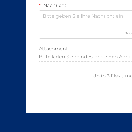
Nachricht
0/1
Attachment
Bitte laden Sie mindestens einen Anh
Up to 3 files