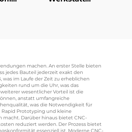
Aluminiumextrusion
er
Griff individuelle
Anodierbearbeitung
mit
g
nwendungen machen. An erster Stelle bieten
s jedes Bauteil jederzeit exakt den
, was im Laufe der Zeit zu erheblichen
gkeiten rund um die Uhr, was das
eiterer wesentlicher Vorteil ist die
können, anstatt umfangreiche
enqualität, was die Notwendigkeit für
t Rapid Prototyping und kleine
en macht. Darüber hinaus bietet CNC-
osten reduziert werden. Der Prozess bietet
gskonformität essenziell ist. Moderne CNC-