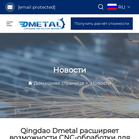
RU
[email protected]
Получить расчёт стоимости
Новости
Домашняя страница
>
Новости
Qingdao Dmetal расширяет
возможности CNC-обработки для