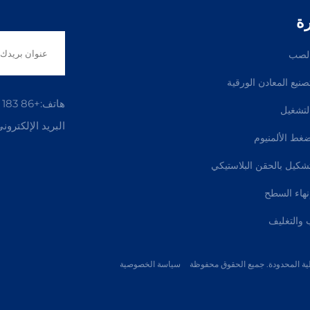
ة
لصب
نيع المعادن الورقية
هاتف:
+86 183 5421 3960
لتشغيل
البريد الإلكتروني
غط الألمنيوم
كيل بالحقن البلاستيكي
هاء السطح
 والتغليف
سياسة الخصوصية