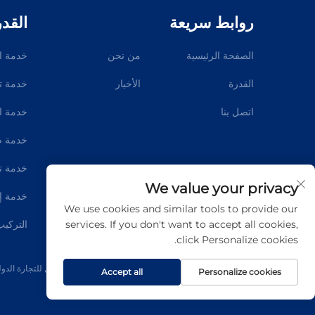
روابط سريعة
القدر
الصفحة الرئيسية
من نحن
خدمة ا
القدرة
الأخبار
خدمة تص
اتصل بنا
خدمة ا
خدمة ض
خدمة تش
We value your privacy
خدمة إن
We use cookies and similar tools to provide our
services. If you don't want to accept all cookies,
التركيب
click Personalize cookies.
حقوق الت COPYRIGHT © 2026 شركة تشينغداو دي ميتال للتجارة الدولية المحدودة. جميع الحقوق محفوظة
Accept all
Personalize cookies