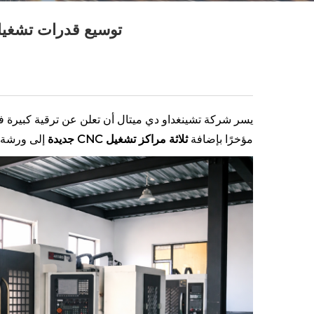
توسيع قدرات تشغيل CNC في تشينغداو دي ميتال لتقديم دقة أعلى وأوقات تس
يسر شركة تشينغداو دي ميتال أن تعلن عن ترقية كبيرة ف
مؤخرًا بإضافة
ثلاثة مراكز تشغيل CNC جديدة
إلى ورشة ا