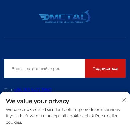
Подписаться
Тел.:
+86 183 5421 3960
We value your privacy
Эл. почта:
[email protected]
We use cookies and similar tools to provide our services.
If you don't want to accept all cookies, click Personalize
cookies.
Авторские права © 2026 Qingdao Dmetal