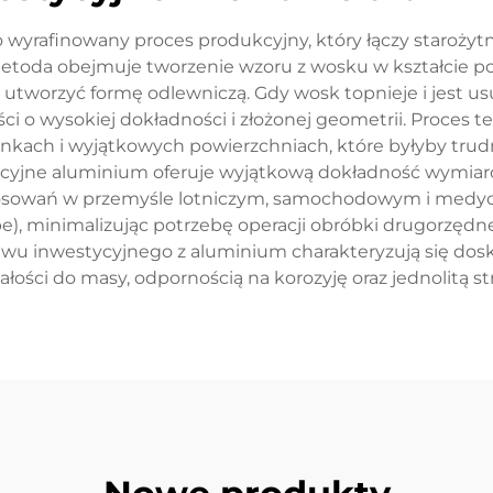
wyrafinowany proces produkcyjny, który łączy staroży
 metoda obejmuje tworzenie wzoru z wosku w kształcie p
tworzyć formę odlewniczą. Gdy wosk topnieje i jest usu
ści o wysokiej dokładności i złożonej geometrii. Proces
ankach i wyjątkowych powierzchniach, które byłyby tru
cyjne aluminium oferuje wyjątkową dokładność wymiarową
astosowań w przemyśle lotniczym, samochodowym i medyc
pe), minimalizując potrzebę operacji obróbki drugorzędn
u inwestycyjnego z aluminium charakteryzują się dos
ci do masy, odpornością na korozyję oraz jednolitą stru