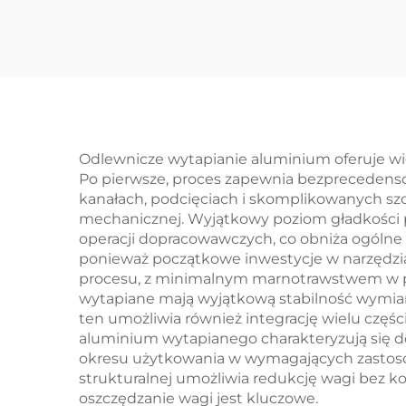
metalu Wykonanie
stal
części wycinania
g
laserowego z stali /
aluminium
z
Odlewnicze wytapianie aluminium oferuje wi
Po pierwsze, proces zapewnia bezprecedens
kanałach, podcięciach i skomplikowanych sz
mechanicznej. Wyjątkowy poziom gładkości 
operacji dopracowawczych, co obniża ogólne kos
ponieważ początkowe inwestycje w narzędzia 
procesu, z minimalnym marnotrawstwem w p
wytapiane mają wyjątkową stabilność wymiaro
ten umożliwia również integrację wielu częśc
aluminium wytapianego charakteryzują się do
okresu użytkowania w wymagających zastoso
strukturalnej umożliwia redukcję wagi bez ko
oszczędzanie wagi jest kluczowe.