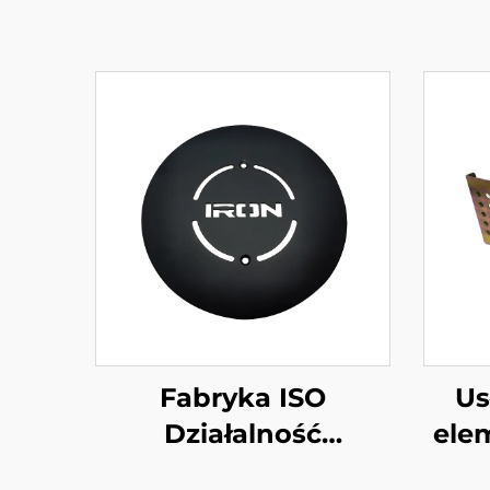
Fabryka ISO
Us
Działalność
ele
niestandardowa z
stal