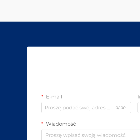
E-mail
0/100
Wiadomość