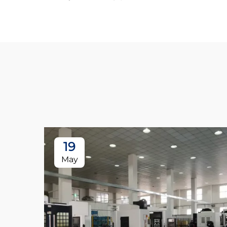
19
May