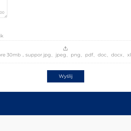
000
ik
，more 30mb，suppor jpg、jpeg、png、pdf、doc、docx、xl
Wyślij