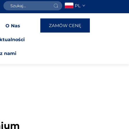
PL
ZAMÓW CENĘ
O Nas
ktualności
 z nami
nium