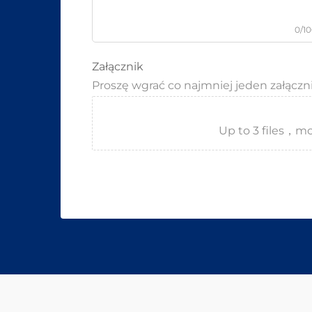
0/1
Załącznik
Proszę wgrać co najmniej jeden załączn
Up to 3 files