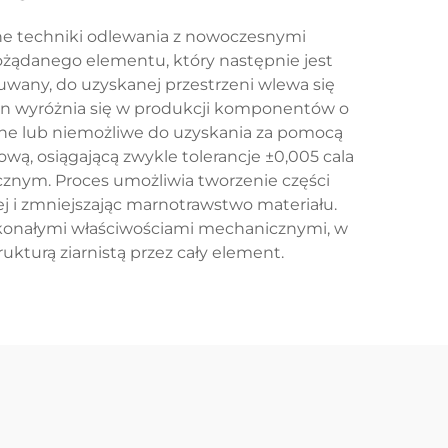
tne techniki odlewania z nowoczesnymi
ożądanego elementu, który następnie jest
wany, do uzyskanej przestrzeni wlewa się
 ten wyróżnia się w produkcji komponentów o
dne lub niemożliwe do uzyskania za pomocą
, osiągającą zwykle tolerancje ±0,005 cala
znym. Proces umożliwia tworzenie części
ej i zmniejszając marnotrawstwo materiału.
konałymi właściwościami mechanicznymi, w
kturą ziarnistą przez cały element.