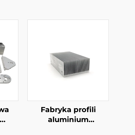
owa
Fabryka profili
aluminium
l /
Niestandardowe