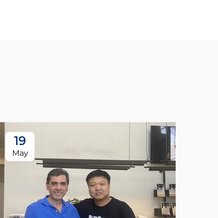
19
May