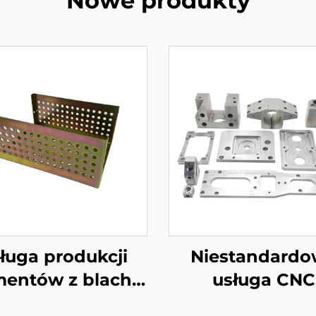
Nowe produkty
ługa produkcji
Niestandard
mentów z blachy
usługa CNC
owej OEM Blacha
Machining Sta