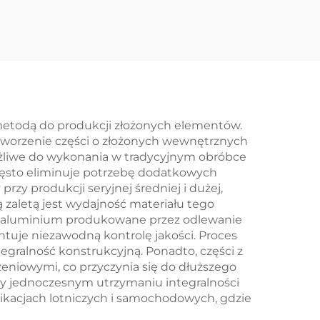
ęści
wydłużone
ng
aluminium 6061 6063
Radiator ciepła
 metodą do produkcji złożonych elementów.
tworzenie części o złożonych wewnętrznych
ożliwe do wykonania w tradycyjnym obróbce
ęsto eliminuje potrzebę dodatkowych
rzy produkcji seryjnej średniej i dużej,
 zaletą jest wydajność materiału tego
 aluminium produkowane przez odlewanie
tuje niezawodną kontrolę jakości. Proces
tegralność konstrukcyjną. Ponadto, części z
eniowymi, co przyczynia się do dłuższego
y jednoczesnym utrzymaniu integralności
plikacjach lotniczych i samochodowych, gdzie