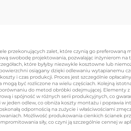
owa wyciskana z
Aluminiowe cz
alonowanym
CNC Machini
żółtym
akończeniem
ele przekonujących zalet, które czynią go preferowaną
ową swobodę projektowania, pozwalając inżynierom na 
czegółach, które byłyby niezwykle kosztowne lub niem
powierzchni osiągany dzięki odlewaniu wytapianemu cz
zty i czas produkcji. Proces jest szczególnie opłacalny p
mogą być rozliczone na wielu częściach. Kolejną istotną
orównaniu do metod obróbki odejmującej. Elementy z
wą i spójność w różnych serii produkcyjnych, co gwaran
i w jeden odlew, co obniża koszty montażu i poprawia in
skonałą odpornością na zużycie i właściwościami zmęcz
waniach. Możliwość produkowania cienkich ścianek prz
mpromitowania siły, co czyni ją szczególnie cennej w a