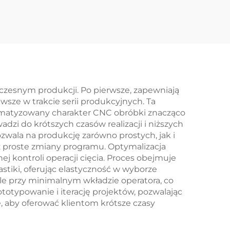
Laserowe Blach,
em
Formowanie Części,
Nakładanie Pianki
Zakonczenie
czesnym produkcji. Po pierwsze, zapewniają
wsze w trakcie serii produkcyjnych. Ta
omatyzowany charakter CNC obróbki znacząco
dzi do krótszych czasów realizacji i niższych
wala na produkcję zarówno prostych, jak i
z proste zmiany programu. Optymalizacja
j kontroli operacji cięcia. Proces obejmuje
astiki, oferując elastyczność w wyborze
e przy minimalnym wkładzie operatora, co
totypowanie i iterację projektów, pozwalając
ę, aby oferować klientom krótsze czasy