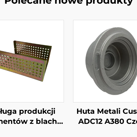
Polecane nowe produkty
ługa produkcji
Huta Metali Cu
mentów z blachy
ADC12 A380 Cz
owej OEM Blacha
Wyciskane 