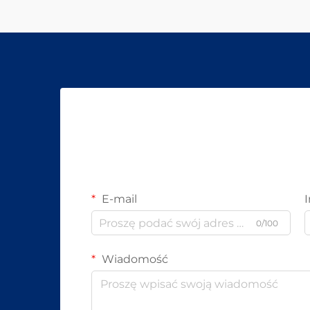
E-mail
0/100
Wiadomość