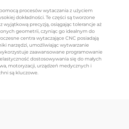
a pomocą procesów wytaczania z użyciem
okiej dokładności. Te części są tworzone
z wyjątkową precyzją, osiągając tolerancje aż
żonych geometrii, czyniąc go idealnym do
owoczesne centra wytaczające CNC posiadają
iki narzędzi, umożliwiając wytwarzanie
a wykorzystuje zaawansowane programowanie
 elastyczność dostosowywania się do małych
twa, motoryzacji, urządzeń medycznych i
hni są kluczowe.