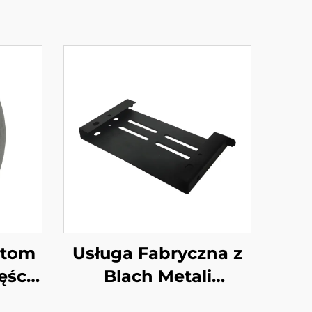
stom
Usługa Fabryczna z
ęści
Blach Metali
z
Stalowych Cięcie