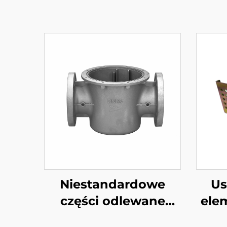
Niestandardowe
Us
części odlewane
ele
ciśnieniowo z
stal