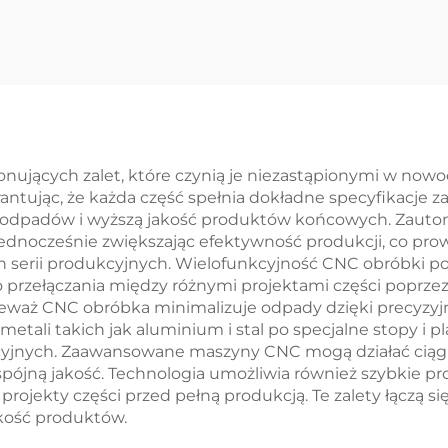
owa wyciskana z
Aluminiu z
alonowanym
Piaskowani
żółtym
akończeniem
nujących zalet, które czynią je niezastąpionymi w nowo
antując, że każda część spełnia dokładne specyfikacje za
e odpadów i wyższą jakość produktów końcowych. Zaut
ednocześnie zwiększając efektywność produkcji, co prowa
 serii produkcyjnych. Wielofunkcyjność CNC obróbki poz
o przełączania między różnymi projektami części poprze
ieważ CNC obróbka minimalizuje odpady dzięki precyzyjne
tali takich jak aluminium i stal po specjalne stopy i pl
cyjnych. Zaawansowane maszyny CNC mogą działać ciągl
pójną jakość. Technologia umożliwia również szybkie pro
ojekty części przed pełną produkcją. Te zalety łączą si
akość produktów.