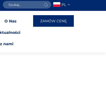
PL
ZAMÓW CENĘ
O Nas
ktualności
 z nami