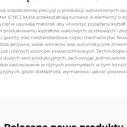
ę współczesnej precyzji w produkcji, wytworzonych z
(CNC), które przekształcają surowce w elementy o wys
cięcia usuwają materiał, aby utworzyć pożądany kształt 
ę w produkowaniu kształtów walcowych, stożkowych i zło
lki, gwinty oraz niestandardowe części mechaniczne. N
dzia aktywne, wiele wirników oraz automatyczne zmienn
ruzd i różnych wzorców powierzchniowych. Technologi
 dużych serii produkcyjnych, zachowując jednocześnie
erokie zastosowanie w różnych przemysłach, w tym lotnic
yzyjnych, gdzie dokładność wymiarowa i jakość powierzc