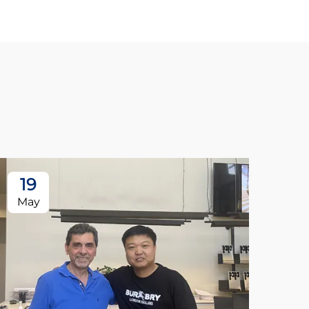
19
May