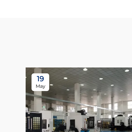
19
May