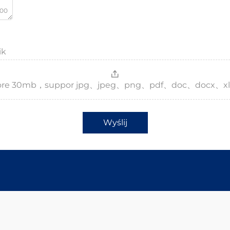
000
ik
，more 30mb，suppor jpg、jpeg、png、pdf、doc、docx、xl
Wyślij