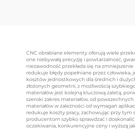
aluminium
stal
g
z
CNC obrabiane elementy oferują wiele przeko
one niebywałą precyzję i powtarzalność, gwar
niezawodność przekłada się na zmniejszeni
redukuje błędy popełniane przez człowieka, j
kosztów jednostkowych dla średnich i dużych
złożonych geometrii, z możliwością szybkieg
materiałów jest kolejną kluczową zaletą, pon
szeroki zakres materiałów, od powszechnych me
materiałów w zależności od wymagań aplika
redukuje koszty pracy, zachowując przy tym s
producentom szybko sprawdzać i doskonalić pr
oczekiwania, konkurencyjne ceny i wyższą j