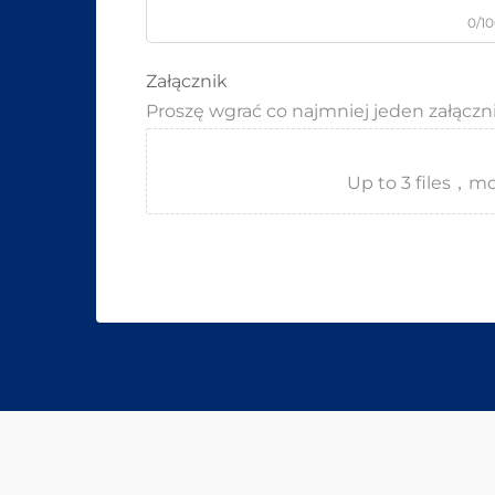
0/1
Załącznik
Proszę wgrać co najmniej jeden załączn
Up to 3 files