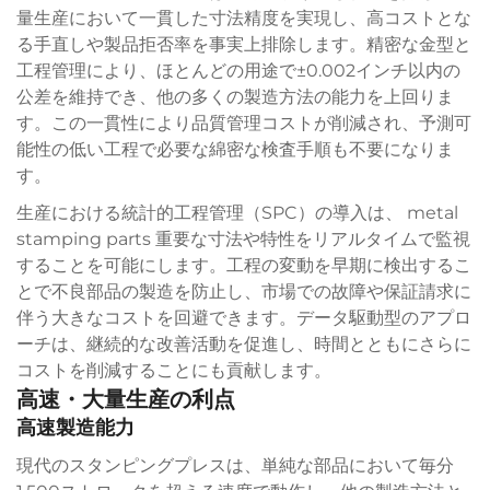
量生産において一貫した寸法精度を実現し、高コストとな
る手直しや製品拒否率を事実上排除します。精密な金型と
工程管理により、ほとんどの用途で±0.002インチ以内の
公差を維持でき、他の多くの製造方法の能力を上回りま
す。この一貫性により品質管理コストが削減され、予測可
能性の低い工程で必要な綿密な検査手順も不要になりま
す。
生産における統計的工程管理（SPC）の導入は、
metal
stamping parts
重要な寸法や特性をリアルタイムで監視
することを可能にします。工程の変動を早期に検出するこ
とで不良部品の製造を防止し、市場での故障や保証請求に
伴う大きなコストを回避できます。データ駆動型のアプロ
ーチは、継続的な改善活動を促進し、時間とともにさらに
コストを削減することにも貢献します。
高速・大量生産の利点
高速製造能力
現代のスタンピングプレスは、単純な部品において毎分