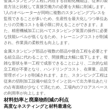
金属スタンピング工程に内在する自動化機能は、従来の製
造方法と比較して直接労働力の必要を大幅に削減します。
1人のオペレーターが同時に複数のスタンピングプレスを
監視できることが多いため、生産性を最大化しつつ単位あ
たりの労働コストを最小限に抑えることができます。ま
た、精密機械加工に比べてスタンピング装置の操作に必要
な技能レベルが低くなるため、トレーニングコストが削減
され、作業員の柔軟性も向上します。
金属スタンピング部品が複数の部品や接合工程を必要とす
る組立品に代わることで、間接費は大幅に低下します。複
雑な形状を単一工程で成形できることにより、二次的な組
立工程が不要となり、ハンドリングコスト、在庫量、品質
管理ポイントが削減されます。また、スタンピング工程は
従来の切削加工設備や組立ラインと比べて出力単位あたり
の占有面積が少なくて済むため、工場内のフロアスペース
の利用率が向上します。
材料効率と廃棄物削減の利点
高度なネスティングと材料最適化