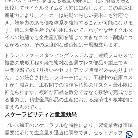
1,500ストロークを超える速度で動作し、他の製造方法と
比較してサイクルタイムを大幅に短縮します。この高速生
産能力により、メーカーは納期の厳しい要求にも対応で
き、競争力のある価格体系を維持することが可能になりま
す。特に大量生産での応用において、わずかなサイクルタ
イムの短縮でも全生産期間を通じて大きなコスト削減につ
ながるため、その速度的な優位性は一層際立ちます。
トランスファースタンピングシステムは、連続プロセスで
複数の成形工程を経て複雑な金属プレス部品を製造でき、
中間段階での取り扱いやセットアップ時間が必要ありませ
ん。この統合されたアプローチにより、工程中の在庫コス
トが削減され、工程間での損傷や汚染のリスクも最小限に
抑えられます。複雑な部品を数分ではなく数秒で完成でき
る能力は、精密金属部品の生産における経済性を根本的に
変えるものです。
スケーラビリティと量産効果
プレス加工のスケーラブルな特性により、製造業者は市場
需要に応じて生産量を迅速に調整でき、セットアップコス