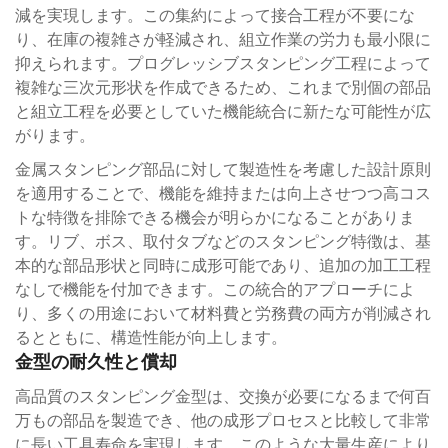
減を実現します。この集約によって接合工程が不要にな
り、在庫の複雑さが軽減され、組立作業の労力も最小限に
抑えられます。プログレッシブスタンピング工程によって
複雑な三次元形状を作成できるため、これまで別個の部品
と組立工程を必要としていた機能統合に新たな可能性が広
がります。
金属スタンピング部品に対して製造性を考慮した設計原則
を適用することで、機能を維持または向上させつつ高コス
トな特徴を排除できる機会が明らかになることがありま
す。リブ、ボス、取付タブなどのスタンピング特徴は、基
本的な部品形状と同時に成形可能であり、追加の加工工程
なしで機能を付加できます。この統合的アプローチによ
り、多くの用途において材料費と労務費の両方が削減され
るとともに、構造性能が向上します。
金型の耐久性と償却
高品質のスタンピング金型は、交換が必要になるまで何百
万もの部品を製造でき、他の成形プロセスと比較して非常
に長い工具寿命を実現します。このような大量生産により