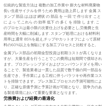
伝統的な製造方法は 複数の加工作業や 膨大な材料廃棄物
長い生産サイクルを伴うため 費用は急上昇します 金属 ス
タンプ 部品 は,ほぼ 網状 の 部品 を 一回 で 作り出す こと
に よっ て,これら の 効率 低下 の 多く を 排除 し ます. こ
のプロセスは最小限の次要仕上げを必要とし,労働費と生
産時間を大幅に削減します. スタンプ処理における材料利
用率は,通常 85%を超え,チップやカットオフによって原材
料の60%以上を無駄にする加工プロセスと比較すると,
金属プレス部品の初期金型投資は初期コストが高くなりま
すが、大量生産を行うことでこの費用は短期間で償却され
ます。プログレッシブダイおよびコンパウンドダイを用い
ることで、製造業者は一貫した品質で数千個の同一部品を
生産でき、手作業による工程に伴うバラツキや再作業コス
トを排除できます。プレス加工プロセスの予測可能性によ
り、正確な原価予測と予算計画が可能となり、競争力のあ
る製造環境において重要な要素となります。
労務費および経費の最適化