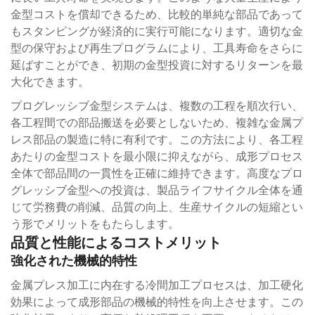
金型コストを償却できるため、比較的単純な部品であって
もスタンピングが経済的に実行可能になります。適切な金
型の保守および再生プログラムにより、工具寿命をさらに
延ばすことができ、初期の金型投資に対するリターンを最
大化できます。
プログレッシブ金型システムは、複数の工程を順次行い、
各工程間での部品搬送を必要としないため、複雑な金属プ
レス部品の製造に特に有利です。この方法により、各工程
あたりの金型コストを最小限に抑えながら、成形プロセス
全体で部品間の一貫性を正確に維持できます。高度なプロ
グレッシブ金型への投資は、製品ライフサイクル全体を通
じて労務費の削減、品質の向上、生産サイクルの短縮とい
う形でメリットをもたらします。
品質と性能によるコストメリット
強化された機械的特性
金属プレス加工に内在する冷間加工プロセスは、加工硬化
効果によって成形部品の機械的特性を向上させます。この