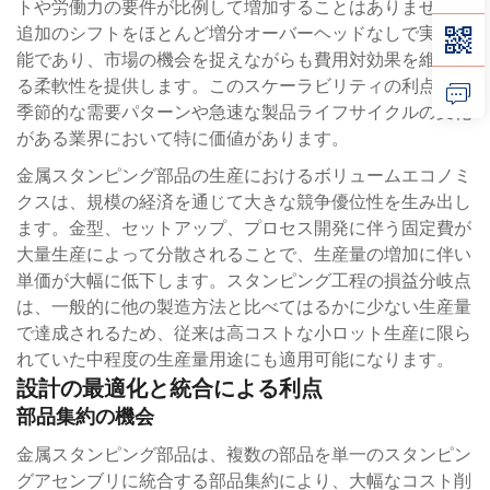
トや労働力の要件が比例して増加することはありません。
追加のシフトをほとんど増分オーバーヘッドなしで実施可
能であり、市場の機会を捉えながらも費用対効果を維持す
る柔軟性を提供します。このスケーラビリティの利点は、
季節的な需要パターンや急速な製品ライフサイクルの変化
がある業界において特に価値があります。
金属スタンピング部品の生産におけるボリュームエコノミ
クスは、規模の経済を通じて大きな競争優位性を生み出し
ます。金型、セットアップ、プロセス開発に伴う固定費が
大量生産によって分散されることで、生産量の増加に伴い
単価が大幅に低下します。スタンピング工程の損益分岐点
は、一般的に他の製造方法と比べてはるかに少ない生産量
で達成されるため、従来は高コストな小ロット生産に限ら
れていた中程度の生産量用途にも適用可能になります。
設計の最適化と統合による利点
部品集約の機会
金属スタンピング部品は、複数の部品を単一のスタンピン
グアセンブリに統合する部品集約により、大幅なコスト削