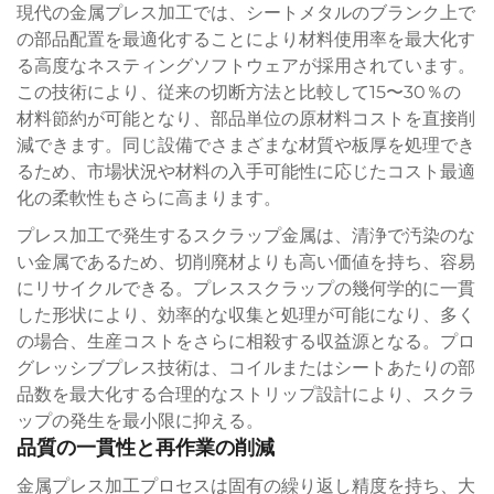
現代の金属プレス加工では、シートメタルのブランク上で
の部品配置を最適化することにより材料使用率を最大化す
る高度なネスティングソフトウェアが採用されています。
この技術により、従来の切断方法と比較して15〜30％の
材料節約が可能となり、部品単位の原材料コストを直接削
減できます。同じ設備でさまざまな材質や板厚を処理でき
るため、市場状況や材料の入手可能性に応じたコスト最適
化の柔軟性もさらに高まります。
プレス加工で発生するスクラップ金属は、清浄で汚染のな
い金属であるため、切削廃材よりも高い価値を持ち、容易
にリサイクルできる。プレススクラップの幾何学的に一貫
した形状により、効率的な収集と処理が可能になり、多く
の場合、生産コストをさらに相殺する収益源となる。プロ
グレッシブプレス技術は、コイルまたはシートあたりの部
品数を最大化する合理的なストリップ設計により、スクラ
ップの発生を最小限に抑える。
品質の一貫性と再作業の削減
金属プレス加工プロセスは固有の繰り返し精度を持ち、大