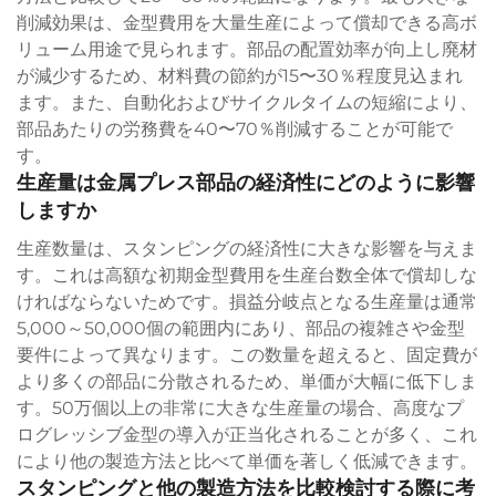
削減効果は、金型費用を大量生産によって償却できる高ボ
リューム用途で見られます。部品の配置効率が向上し廃材
が減少するため、材料費の節約が15〜30％程度見込まれ
ます。また、自動化およびサイクルタイムの短縮により、
部品あたりの労務費を40〜70％削減することが可能で
す。
生産量は金属プレス部品の経済性にどのように影響
しますか
生産数量は、スタンピングの経済性に大きな影響を与えま
す。これは高額な初期金型費用を生産台数全体で償却しな
ければならないためです。損益分岐点となる生産量は通常
5,000～50,000個の範囲内にあり、部品の複雑さや金型
要件によって異なります。この数量を超えると、固定費が
より多くの部品に分散されるため、単価が大幅に低下しま
す。50万個以上の非常に大きな生産量の場合、高度なプ
ログレッシブ金型の導入が正当化されることが多く、これ
により他の製造方法と比べて単価を著しく低減できます。
スタンピングと他の製造方法を比較検討する際に考