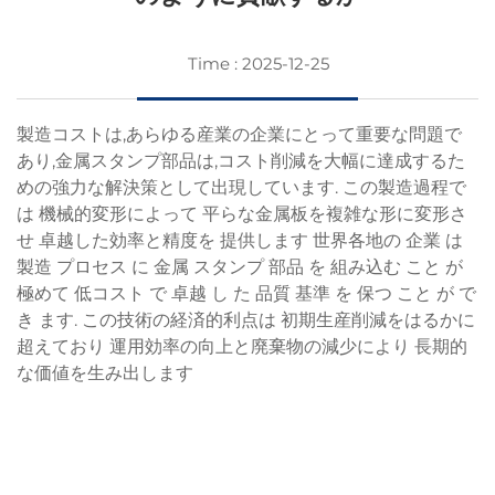
Time : 2025-12-25
製造コストは,あらゆる産業の企業にとって重要な問題で
あり,金属スタンプ部品は,コスト削減を大幅に達成するた
めの強力な解決策として出現しています. この製造過程で
は 機械的変形によって 平らな金属板を複雑な形に変形さ
せ 卓越した効率と精度を 提供します 世界各地の 企業 は
製造 プロセス に 金属 スタンプ 部品 を 組み込む こと が
極めて 低コスト で 卓越 し た 品質 基準 を 保つ こと が で
き ます. この技術の経済的利点は 初期生産削減をはるかに
超えており 運用効率の向上と廃棄物の減少により 長期的
な価値を生み出します