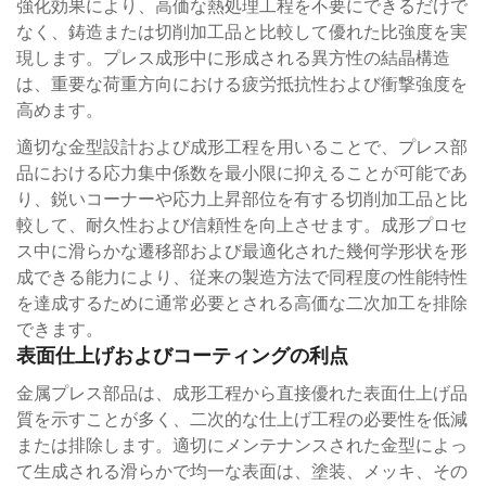
強化効果により、高価な熱処理工程を不要にできるだけで
なく、鋳造または切削加工品と比較して優れた比強度を実
現します。プレス成形中に形成される異方性の結晶構造
は、重要な荷重方向における疲労抵抗性および衝撃強度を
高めます。
適切な金型設計および成形工程を用いることで、プレス部
品における応力集中係数を最小限に抑えることが可能であ
り、鋭いコーナーや応力上昇部位を有する切削加工品と比
較して、耐久性および信頼性を向上させます。成形プロセ
ス中に滑らかな遷移部および最適化された幾何学形状を形
成できる能力により、従来の製造方法で同程度の性能特性
を達成するために通常必要とされる高価な二次加工を排除
できます。
表面仕上げおよびコーティングの利点
金属プレス部品は、成形工程から直接優れた表面仕上げ品
質を示すことが多く、二次的な仕上げ工程の必要性を低減
または排除します。適切にメンテナンスされた金型によっ
て生成される滑らかで均一な表面は、塗装、メッキ、その