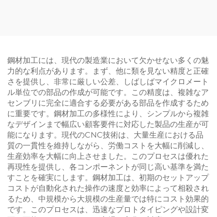
ム CNC 機械加工部品 ア
ンピング部品 パウダーコ
ノダイズ仕上げ付き
ーティング仕上げ
鋼材加工には、現代の製造業において欠かせない多くの魅
力的な利点があります。まず、他に類を見ない精度と正確
さを提供し、非常に厳しい公差、しばしばマイクロメート
ル単位での部品の作成が可能です。この精度は、複雑なア
センブリに完全に適合する必要がある部品を作成するため
に重要です。鋼材加工の多様性により、シンプルから複雑
なデザインまで幅広い顧客要件に対応した製品の生産が可
能になります。現代のCNC技術は、大量生産における品
質の一貫性を維持しながら、労働コストを大幅に削減し、
生産効率を大幅に向上させました。このプロセスは優れた
再現性を提供し、各コンポーネントが同じ高い基準を満た
すことを確実にします。鋼材加工は、初期のセットアップ
コストが自動化された操作の速度と効率によって相殺され
るため、中規模から大規模の生産量では特にコスト効果的
です。このプロセスは、迅速なプロトタイピングや設計変