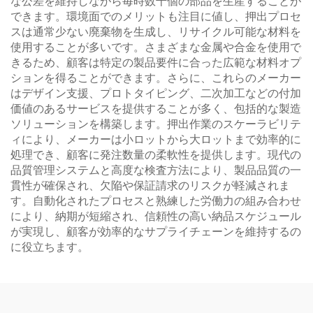
な公差を維持しながら毎時数千個の部品を生産することが
できます。環境面でのメリットも注目に値し、押出プロセ
スは通常少ない廃棄物を生成し、リサイクル可能な材料を
使用することが多いです。さまざまな金属や合金を使用で
きるため、顧客は特定の製品要件に合った広範な材料オプ
ションを得ることができます。さらに、これらのメーカー
はデザイン支援、プロトタイピング、二次加工などの付加
価値のあるサービスを提供することが多く、包括的な製造
ソリューションを構築します。押出作業のスケーラビリテ
ィにより、メーカーは小ロットから大ロットまで効率的に
処理でき、顧客に発注数量の柔軟性を提供します。現代の
品質管理システムと高度な検査方法により、製品品質の一
貫性が確保され、欠陥や保証請求のリスクが軽減されま
す。自動化されたプロセスと熟練した労働力の組み合わせ
により、納期が短縮され、信頼性の高い納品スケジュール
が実現し、顧客が効率的なサプライチェーンを維持するの
に役立ちます。