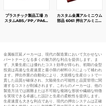
プラスチック製品工場 カ
カスタム金属アルミニウム
スタムABS／PP／PA6プ
部品 6061 押出アルミニウ
ラスチック射出成形部品
ム CNC 機械加工部品 ア
ノダイズ仕上げ付き
金属板圧延メーカーは、現代の製造業において欠かせない
パートナーとなる多くの魅力的な利点を提供します。ま
ず、大量生産には優れたコスト効率が得られ、初期の金型
投資は高速な生産速度と最小限の材料ロスによって補われ
ます。押出作業の自動化により、大規模な生産ロットで一
貫した品質が確保され、欠陥発生の可能性と品質管理に関
連するコストが削減されます。これらのメーカーは、他の
製造方法では困難または不可能な複雑な形状や繊細な特徴
を実現できる卓越した設計と生産の柔軟性を提供します。
生産速度も大きな利点であり、現代の押出システムは正確