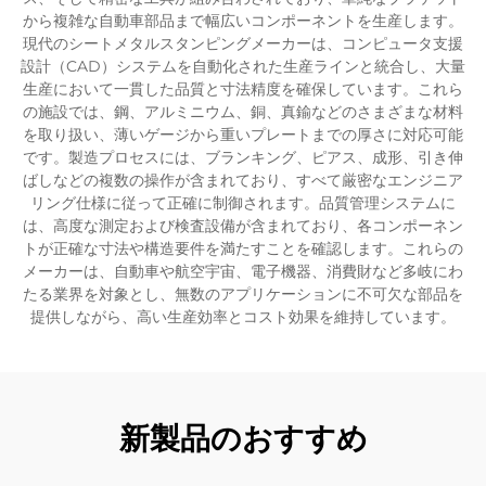
から複雑な自動車部品まで幅広いコンポーネントを生産します。
現代のシートメタルスタンピングメーカーは、コンピュータ支援
設計（CAD）システムを自動化された生産ラインと統合し、大量
生産において一貫した品質と寸法精度を確保しています。これら
の施設では、鋼、アルミニウム、銅、真鍮などのさまざまな材料
を取り扱い、薄いゲージから重いプレートまでの厚さに対応可能
です。製造プロセスには、ブランキング、ピアス、成形、引き伸
ばしなどの複数の操作が含まれており、すべて厳密なエンジニア
リング仕様に従って正確に制御されます。品質管理システムに
は、高度な測定および検査設備が含まれており、各コンポーネン
トが正確な寸法や構造要件を満たすことを確認します。これらの
メーカーは、自動車や航空宇宙、電子機器、消費財など多岐にわ
たる業界を対象とし、無数のアプリケーションに不可欠な部品を
提供しながら、高い生産効率とコスト効果を維持しています。
新製品のおすすめ