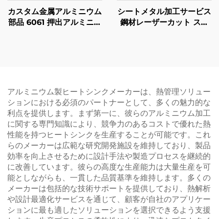
カスタム金属アルミニウム
シートメタル加工サービス
部品 6061 押出アルミニウ
鋼材レーザーカット スタ
ム CNC 機械加工部品 ア
ンピング部品 パウダーコ
ノダイズ仕上げ付き
ーティング仕上げ
アルミニウム製ヒートシンクメーカーは、熱管理ソリュー
ションにおける必須のパートナーとして、多くの魅力的な
利点を提供します。まず第一に、彼らのアルミニウム加工
に関する専門知識により、競争力のあるコストで優れた熱
性能を持つヒートシンクを生産することが可能です。これ
らのメーカーは広範な研究開発施設を維持しており、製品
効率を向上させるために設計手法や製造プロセスを継続的
に改善しています。彼らの高度な生産能力は大量生産を可
能としながらも、一貫した品質基準を維持します。多くの
メーカーは包括的な技術サポートを提供しており、熱解析
や設計最適化サービスを通じて、顧客が自社のアプリケー
ションに最も適したソリューションを選択できるよう支援