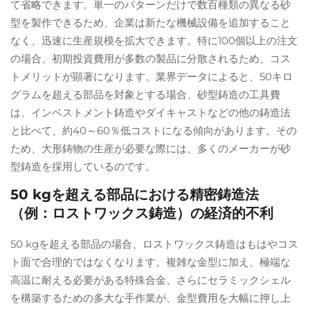
て省略できます。単一のパターンだけで数百種類の異なる砂
型を製作できるため、企業は新たな機械設備を追加すること
なく、迅速に生産規模を拡大できます。特に100個以上の注文
の場合、初期投資費用が多数の製品に分散されるため、コス
トメリットが顕著になります。業界データによると、50キロ
グラムを超える部品を対象とする場合、砂型鋳造の工具費
は、インベストメント鋳造やダイキャストなどの他の鋳造法
と比べて、約40～60％低コストになる傾向があります。その
ため、大形鋳物の生産が必要な際には、多くのメーカーが砂
型鋳造を採用しているのです。
50 kgを超える部品における精密鋳造法
（例：ロストワックス鋳造）の経済的不利
50 kgを超える部品の場合、ロストワックス鋳造はもはやコス
ト面で合理的ではなくなります。複雑な金型に加え、極端な
高温に耐える必要がある特殊合金、さらにセラミックシェル
を構築するための多大な手作業が、金型費用を大幅に押し上