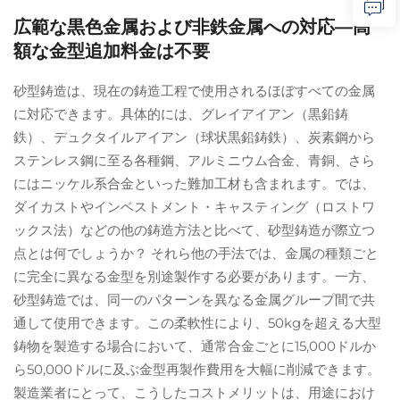
広範な黒色金属および非鉄金属への対応—高
額な金型追加料金は不要
砂型鋳造は、現在の鋳造工程で使用されるほぼすべての金属
に対応できます。具体的には、グレイアイアン（黒鉛鋳
鉄）、デュクタイルアイアン（球状黒鉛鋳鉄）、炭素鋼から
ステンレス鋼に至る各種鋼、アルミニウム合金、青銅、さら
にはニッケル系合金といった難加工材も含まれます。では、
ダイカストやインベストメント・キャスティング（ロストワ
ックス法）などの他の鋳造方法と比べて、砂型鋳造が際立つ
点とは何でしょうか？ それら他の手法では、金属の種類ごと
に完全に異なる金型を別途製作する必要があります。一方、
砂型鋳造では、同一のパターンを異なる金属グループ間で共
通して使用できます。この柔軟性により、50kgを超える大型
鋳物を製造する場合において、通常合金ごとに15,000ドルか
ら50,000ドルに及ぶ金型再製作費用を大幅に削減できます。
製造業者にとって、こうしたコストメリットは、用途におけ