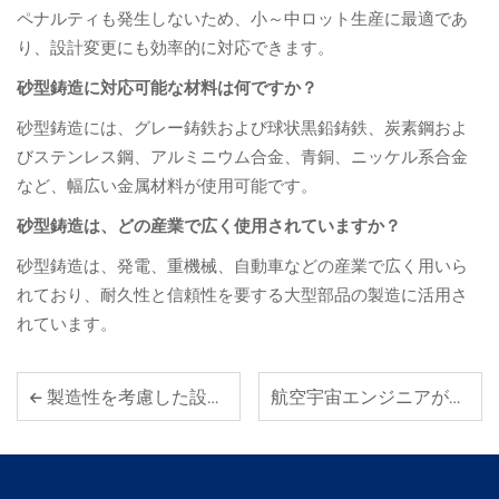
ペナルティも発生しないため、小～中ロット生産に最適であ
り、設計変更にも効率的に対応できます。
砂型鋳造に対応可能な材料は何ですか？
砂型鋳造には、グレー鋳鉄および球状黒鉛鋳鉄、炭素鋼およ
びステンレス鋼、アルミニウム合金、青銅、ニッケル系合金
など、幅広い金属材料が使用可能です。
砂型鋳造は、どの産業で広く使用されていますか？
砂型鋳造は、発電、重機械、自動車などの産業で広く用いら
れており、耐久性と信頼性を要する大型部品の製造に活用さ
れています。
製造性を考慮した設計：板金加工のための主要なルール。
航空宇宙エンジニアが高強度アルミニウムダイカスト部品を好む理由は？