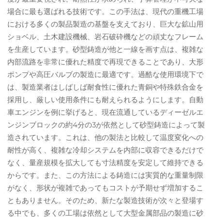
場合に最も選ばれる技術です。この手法は、現代の重機工場
における多くの製品製造の基盤を支えており、巨大な鉱山用
ショベル、土木建設機械、岩石破砕機などの頑丈なフレーム
を生産しています。砂型鋳造が他と一線を画す点は、複雑な
内部流路を非常に優れた精度で再現できることであり、大形
ポンプや高圧バルブの製造に最適です。過酷な使用環境下で
は、製造業者はしばしば耐食性に優れた青銅や特殊鉄合金を
採用し、厳しい使用条件にも耐えられるようにします。自動
車エンジンを例に挙げると、現在流通しているディーゼルエ
ンジンブロックの約4分の3が依然として砂型鋳造によって製
造されています。これは、他の製法と比較して温度変化への
耐性が高く、複雑な冷却システムを内部に収容できるだけで
なく、量産規模を拡大しても寸法精度を安定して維持できる
からです。また、この方法による鋳造には実質的な重量制限
がなく、形状が複雑であってもコストが予期せず増加するこ
ともありません。そのため、新たな製造技術が次々と登場す
る中でも、多くの工場は依然として大型金属部品の製造に砂