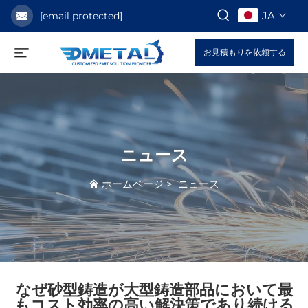
JA
[email protected]
お見積もりを依頼する
ニュース
ホームページ
>
ニュース
なぜ砂型鋳造が大型鋳造部品において最
もコスト効率の高い解決策であり続ける