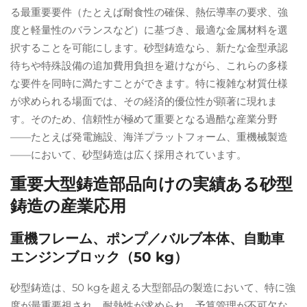
る最重要要件（たとえば耐食性の確保、熱伝導率の要求、強
度と軽量性のバランスなど）に基づき、最適な金属材料を選
択することを可能にします。砂型鋳造なら、新たな金型承認
待ちや特殊設備の追加費用負担を避けながら、これらの多様
な要件を同時に満たすことができます。特に複雑な材質仕様
が求められる場面では、その経済的優位性が顕著に現れま
す。そのため、信頼性が極めて重要となる過酷な産業分野
——たとえば発電施設、海洋プラットフォーム、重機械製造
——において、砂型鋳造は広く採用されています。
重要大型鋳造部品向けの実績ある砂型
鋳造の産業応用
重機フレーム、ポンプ／バルブ本体、自動車
エンジンブロック（50 kg）
砂型鋳造は、50 kgを超える大型部品の製造において、特に強
度が最重要視され、耐熱性が求められ、予算管理が不可欠な