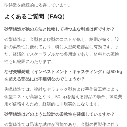
型鋳造を継続的に依存しています。
よくあるご質問（FAQ）
砂型鋳造が他の方法と比較して持つ主な利点は何ですか？
砂型鋳造は、金型および型のコストが低く、納期が短く、設
計の柔軟性に優れており、特に大型鋳造部品に有効です。ま
た、経済的でスケーラブルかつ多用途であり、材料との互換
性も広範囲にわたります。
なぜ失蠟鋳造（インベストメント・キャスティング）は50 kg
を超える部品には不適切なのでしょうか？
失蠟鋳造では、複雑なセラミック型および手作業工程により
金型コストが高額となり、50 kgを超える部品の場合、製造費
用が倍増するため、経済的に非現実的になります。
砂型鋳造はどのように設計の柔軟性を確保していますか？
砂型鋳造では迅速な試作が可能であり、金型の再製作に伴う