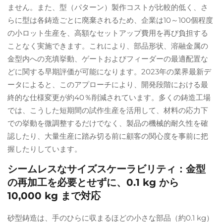
ません。また、型（パターン）製作コストが比較的低く、さ
らに型は各鋳造ごとに廃棄されるため、企業は10～100個程度
の小ロット生産を、高額なセットアップ費用を再び負担する
ことなく実施できます。これにより、部品形状、溶融金属の
金型内への充填挙動、ゲートおよびフィーダーの最適配置な
どに関する早期評価が可能になります。2023年の業界最新デ
ータによると、このアプローチにより、開発段階における最
終的な仕様変更が約40％削減されています。多くの鋳造工場
では、こうした短期間の試作生産を活用して、材料の応力下
での挙動を微調整するだけでなく、製品の機械的耐久性を確
認したり、大量生産に踏み切る前に顧客の関心度を事前に把
握したりしています。
シームレスなサイズスケーラビリティ：金型
の再加工を必要とせずに、0.1 kg から
10,000 kg まで対応
砂型鋳造は、手のひらに収まるほどの小さな部品（約0.1 kg）