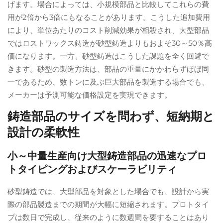
げます。場合によっては、小規模部品と比較してこれらの費
用が2倍から3倍にもなることがあります。こうした追加費用
により、単位あたりのコスト削減効果が相殺され、大型部品
ではロストワックス鋳造が砂型鋳造よりもおよそ30～50％高
価になります。一方、砂型鋳造はこうした課題を全く回避で
きます。砂型の製造方法は、部品の重量にかかわらずほぼ同
一であるため、数トンに及ぶ巨大部品を製造する場合でも、
メーカーは予測可能な価格設定を実現できます。
鋳造部品のサイズを問わず、短納期と
設計の柔軟性
小～中量生産向け大型鋳造部品の迅速なプロ
トタイピングおよびスケーラビリティ
砂型鋳造では、大型部品を対象とした場合でも、設計から実
際の部品製造までの期間が大幅に短縮されます。プロトタイ
プは数日で完成し、従来のように数週間を要することはあり