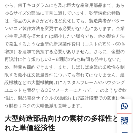
から、何千キログラムにも及ぶ巨大な産業用部品まで、あら
ゆるサイズの部品に非常に適しています。砂型鋳造の特徴
は、部品の大きさがどれほど変化しても、製造業者がパター
ンやコア製作方法を変更する必要がない点にあります。企業
が生産規模を拡大または縮小したい場合でも、他の製造方法
で発生するような金型の新規製作費用（コストの15％～60％
増加）を追加で負担する必要がありません。さらに、金型の
再設計に伴う煩わしい3～8週間の待ち時間も発生しないた
め、時間も節約できます。また、しばしば企業の柔軟性を制
限する最小注文数量要件についても忘れてはなりません。建
設機械などの大型機械向けにカスタムフレームやハウジング
ユニットを開発するOEMメーカーにとって、このような柔軟
性は、製品開発サイクルの短縮および設計段階での変更に伴
う財務リスクの大幅低減を意味します。
大型鋳造部品向けの素材の多様性と優
れた単価経済性