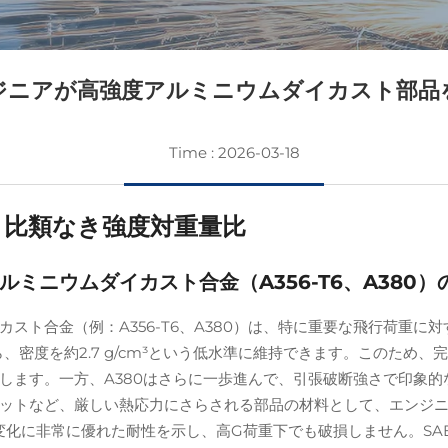
ジニアが高強度アルミニウムダイカスト部品
Time : 2026-03-18
、比類なき強度対重量比
ミニウムダイカスト合金（A356-T6、A380）
スト合金（例：A356-T6、A380）は、特に重要な飛行荷重
ながら、密度を約2.7 g/cm³という低水準に維持できます。この
す。一方、A380はさらに一歩進んで、引張破断強さで印象的な315
ットなど、厳しい熱応力にさらされる部品の材料として、エンジ
変化に非常に優れた耐性を示し、高G荷重下でも破損しません。SAE