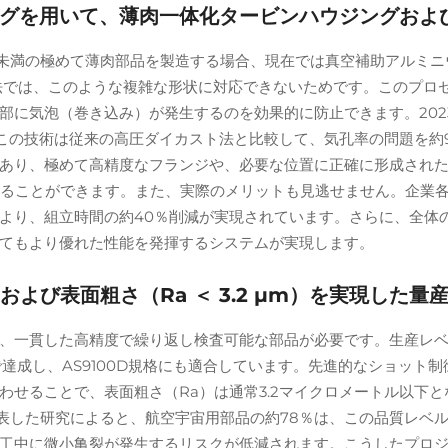
グを用いて、薄肉一体化タービンハウジングおよ
m未満の極めて薄肉部品を製造する場合、現在では真空補助アルミ
では、このような複雑な形状に対応できないためです。このプロセスで
巻き込み）が発生するのを効果的に防止できます。2023年に『Journal
ると、この技術は従来の高圧ダイカスト法と比較して、気孔率の問題を
あり、極めて高精度なフランジや、必要な位置に正確に形成され
に耐えることができます。また、実際のメリットも見逃せません。企
より、組立時間の約40％削減が実現されています。さらに、全体の
てもより優れた性能を発揮するシステムが実現します。
m）および表面粗さ（Ra ＜ 3.2 µm）を実現し
、一貫した高精度で繰り返し検査可能な部品が必要です。生産レ
度で達成し、AS9100D規格にも適合しています。先進的なショッ
わせることで、表面粗さ（Ra）は通常3.2マイクロメートル以下
alが昨年発表した研究によると、航空宇宙用部品の約78％は、この品質
工中に微小亀裂が発生するリスクが低減されます。こうしたプロ