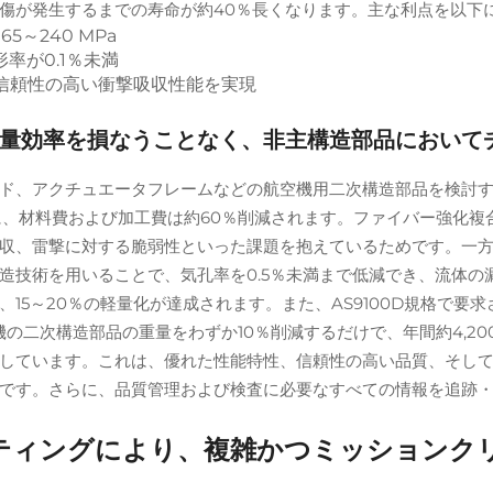
傷が発生するまでの寿命が約40％長くなります。主な利点を以下
～240 MPa
率が0.1％未満
し、信頼性の高い衝撃吸収性能を実現
量効率を損なうことなく、非主構造部品において
ド、アクチュエータフレームなどの航空機用二次構造部品を検討
に、材料費および加工費は約60％削減されます。ファイバー強化複
収、雷撃に対する脆弱性といった課題を抱えているためです。一
造技術を用いることで、気孔率を0.5％未満まで低減でき、流体の
5～20％の軽量化が達成されます。また、AS9100D規格で要求さ
航空機の二次構造部品の重量をわずか10％削減するだけで、年間約4,
しています。これは、優れた性能特性、信頼性の高い品質、そし
です。さらに、品質管理および検査に必要なすべての情報を追跡
ティングにより、複雑かつミッションク