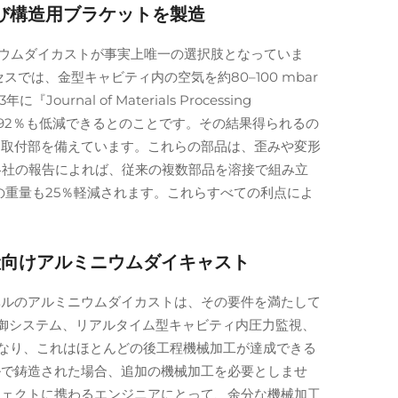
び構造用ブラケットを製造
ニウムダイカストが事実上唯一の選択肢となっていま
は、金型キャビティ内の空気を約80–100 mbar
 of Materials Processing
約92％も低減できるとのことです。その結果得られるの
た取付部を備えています。これらの部品は、歪みや変形
業各社の報告によれば、従来の複数部品を溶接で組み立
重量も25％軽減されます。これらすべての利点によ
た量産向けアルミニウムダイキャスト
ベルのアルミニウムダイカストは、その要件を満たして
ト制御システム、リアルタイム型キャビティ内圧力監視、
となり、これはほとんどの後工程機械加工が達成できる
レベルで鋳造された場合、追加の機械加工を必要としませ
ジェクトに携わるエンジニアにとって、余分な機械加工