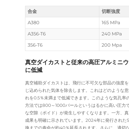
合金
切断強度
A380
165 MPa
A356-T6
240 MPa
356-T6
200 Mpa
真空ダイカストと従来の高圧アルミニウ
に低減
真空補助ダイカストは、飛行に不可欠な部品の強度を
じ込められた気体を除去します。これはどのような意
れを0.5％未満まで低減できます。このような気孔
方法では800～1000バールというはるかに高い
な空隙（ボイド）が発生しやすくなります。一方、真
成果も明確に示されています。2024年に発行された
換までの寿命が約40％延長されます。さらに、適切