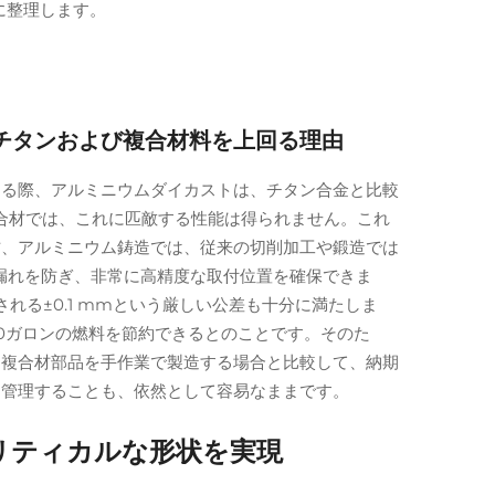
に整理します。
チタンおよび複合材料を上回る理由
する際、アルミニウムダイカストは、チタン合金と比較
合材では、これに匹敵する性能は得られません。これ
方、アルミニウム鋳造では、従来の切削加工や鍛造では
漏れを防ぎ、非常に高精度な取付位置を確保できま
れる±0.1 mmという厳しい公差も十分に満たしま
200ガロンの燃料を節約できるとのことです。そのた
て複合材部品を手作業で製造する場合と比較して、納期
・管理することも、依然として容易なままです。
リティカルな形状を実現