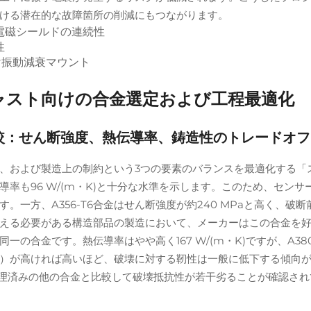
ける潜在的な故障箇所の削減にもつながります。
電磁シールドの連続性
性
け振動減衰マウント
ャスト向けの合金選定および工程最適化
T6の比較：せん断強度、熱伝導率、鋳造性のトレードオフ
、および製造上の制約という3つの要素のバランスを最適化する「
伝導率も96 W/(m・K)と十分な水準を示します。このため、セ
一方、A356-T6合金はせん断強度が約240 MPaと高く、破
える必要がある構造部品の製造において、メーカーはこの合金を好ん
に同一の合金です。熱伝導率はやや高く167 W/(m・K)ですが、A
が高ければ高いほど、破壊に対する靭性は一般に低下する傾向がありま
6処理済みの他の合金と比較して破壊抵抗性が若干劣ることが確認さ