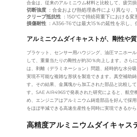
合金は、従来のアルミニウム材料と比較して、疲労損
切断強度
：合金および熱処理条件により異なり、165
クリープ抵抗性
：150°Cで持続荷重下における変形
損傷耐性
：A356-T6では最大15％の延性を示
アルミニウムダイキャストが、剛性や質
ブラケット、センサー用ハウジング、油圧マニホール
して、重量当たりの剛性が約30％向上します。さら
は、剥離（デラミネーション）問題、経時的な水分吸
実現不可能な複雑な形状を製造できます。真空補助鋳
す。その結果、金属塊から加工された部品と比較して、1
す。SAE AIR4965で発表された研究によると、
め、エンジニアはアルミニウム鋳造部品を好んで採用
をほぼ半減できる高速生産性を同時に実現できるから
高精度アルミニウムダイキャス