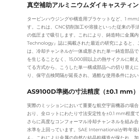
真空補助アルミニウムダイキャスティン
タービンハウジングや構造用ブラケットなど、1 m
す。これは、CNC切削加工や溶接といった従来の手法
の低圧まで吸引します。これにより、鋳造時に金属内部に気泡（
Technology』誌に掲載された最近の研究によ
は、冷却チャンネルが一体成形された単一鋳造部品で
を生じることなく、15,000回以上の熱サイクル
てる方式から、こうした単一構成部品への切り替えに
り、保守点検間隔が延長され、過酷な使用条件におい
AS9100D準拠の寸法精度（±0.1 m
実際のミッションにおいて重要な航空宇宙機器の場合
おり、全ロットにわたり寸法安定性を±0.1 mm程
さらに高度なコンフォーマル冷却チャンネルを組み合
水準を上回っています。SAE Internation
ん。これにより金属の自然な結晶粒構造が保たれ、加