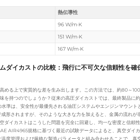
熱伝導性
96 W/m·K
151 W/m·K
167 W/m·K
ムダイカストの比較：飛行に不可欠な信頼性を確保
高める上で実質的な差を生み出します。この方法では、約80～10
味を持つのでしょうか？従来の高圧ダイカストでは、最終製品に約
率の水準は、安全性が最優先される油圧システムやエンジンマウント
圧力で成形されますが、そのような大きな力を加えると、金属の流れ
空ダイカストはこうした問題を完全に回避し、均一な密度と信頼
SAE AIR4965規格に基づく最近の試験データによると、真空ダ
な温度管理および厳格な製造パラメータと組み合わせることで、真