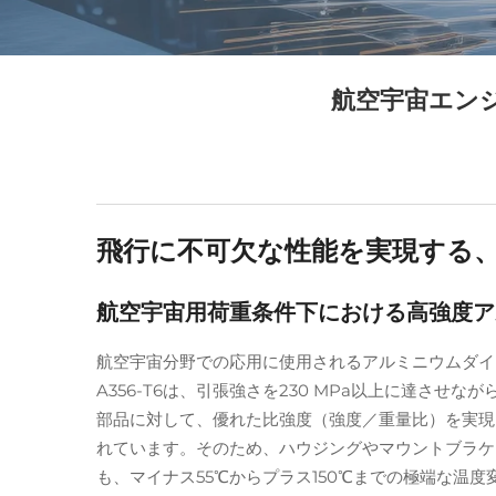
航空宇宙エン
飛行に不可欠な性能を実現する
航空宇宙用荷重条件下における高強度アル
航空宇宙分野での応用に使用されるアルミニウムダイカ
A356-T6は、引張強さを230 MPa以上に達させ
部品に対して、優れた比強度（強度／重量比）を実現しま
れています。そのため、ハウジングやマウントブラケ
も、マイナス55℃からプラス150℃までの極端な温度