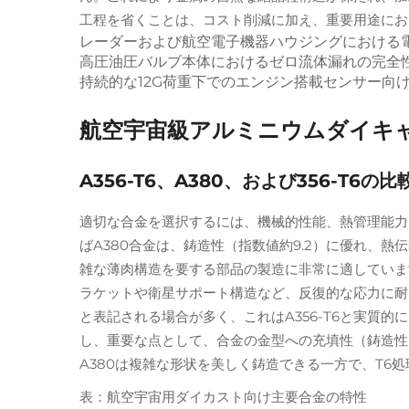
工程を省くことは、コスト削減に加え、重要用途にお
レーダーおよび航空電子機器ハウジングにおける
高圧油圧バルブ本体におけるゼロ流体漏れの完全
持続的な12G荷重下でのエンジン搭載センサー向
航空宇宙級アルミニウムダイキ
A356-T6、A380、および356-
適切な合金を選択するには、機械的性能、熱管理能力
ばA380合金は、鋳造性（指数値約9.2）に優れ、熱
雑な薄肉構造を要する部品の製造に非常に適しています。
ラケットや衛星サポート構造など、反復的な応力に耐
と表記される場合が多く、これはA356-T6と実質的
し、重要な点として、合金の金型への充填性（鋳造性）
A380は複雑な形状を美しく鋳造できる一方で、T
表：航空宇宙用ダイカスト向け主要合金の特性