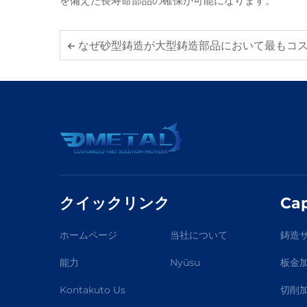
を備えた長寿命部品の確保が可能になります。
なぜ砂型鋳造が大型鋳造部品において最もコスト効率の
クイックリンク
Cap
ホームページ
当社について
鋳造
能力
Nyūsu
板金
Kontakuto Us
切削