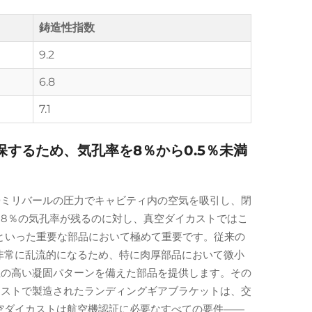
鋳造性指数
9.2
6.8
7.1
するため、気孔率を8％から0.5％未満
0ミリバールの圧力でキャビティ内の空気を吸引し、閉
8％の気孔率が残るのに対し、真空ダイカストではこ
といった重要な部品において極めて重要です。従来の
が非常に乱流的になるため、特に肉厚部品において微小
性の高い凝固パターンを備えた部品を提供します。その
イカストで製造されたランディングギアブラケットは、交
空ダイカストは航空機認証に必要なすべての要件——