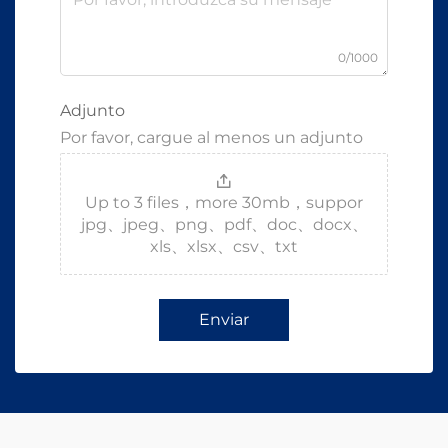
0/1000
Adjunto
Por favor, cargue al menos un adjunto
Up to 3 files，more 30mb，suppor
jpg、jpeg、png、pdf、doc、docx、
xls、xlsx、csv、txt
Enviar