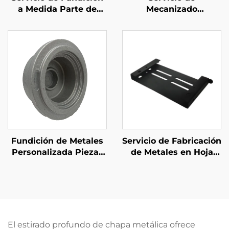
a Medida Parte de
Mecanizado
Fundición de Arena de
OEM/Piezas de
Hierro Galvanizado
Mecanizado de
Aluminio Preciso con
Acabado Anodizado
Fundición de Metales
Servicio de Fabricación
Personalizada Piezas
de Metales en Hoja
de Fundición de
Corte Láser de Acero
Aluminio ADC12 A380
Piezas de Estampado
Arena Abrasiva
Recubrimiento en
Terminación
Polvo
El estirado profundo de chapa metálica ofrece