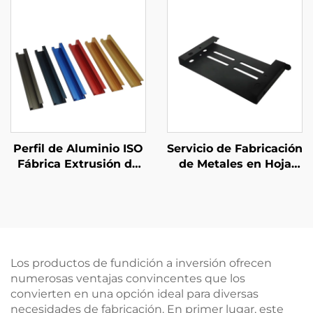
Certificación ISO
Aluminio Preciso con
Acabado Anodizado
Perfil de Aluminio ISO
Servicio de Fabricación
Fábrica Extrusión de
de Metales en Hoja
Aluminio Asa
Corte Láser de Acero
Personalizada
Piezas de Estampado
Terminación por
Recubrimiento en
Anodizado
Polvo
Los productos de fundición a inversión ofrecen
numerosas ventajas convincentes que los
convierten en una opción ideal para diversas
necesidades de fabricación. En primer lugar, este