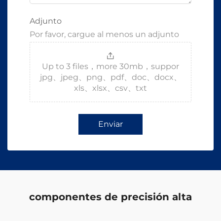
Adjunto
Por favor, cargue al menos un adjunto
Up to 3 files，more 30mb，suppor
jpg、jpeg、png、pdf、doc、docx、
xls、xlsx、csv、txt
Enviar
componentes de precisión alta