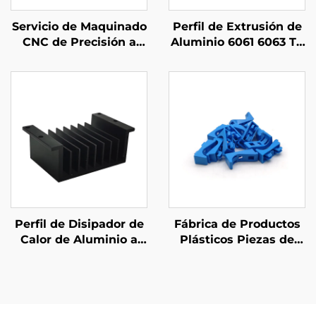
Servicio de Maquinado
Perfil de Extrusión de
CNC de Precisión a
Aluminio 6061 6063 T5
Medida Acero /
a Medida con Acabado
Aluminio Piezas de
Anodizado Negro
Maquinado CNC
Perfil de Disipador de
Fábrica de Productos
Calor de Aluminio a
Plásticos Piezas de
Medida con Acabado
Moldeo por Inyección
Anodizado
de Plástico
ABS/PP/PA6 a Medida