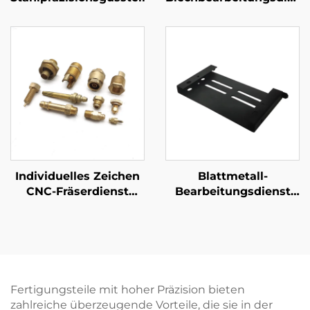
Stahlblech Presserei
Teile mit gelbem
Zinkfinish
Individuelles Zeichen
Blattmetall-
CNC-Fräserdienst
Bearbeitungsdienst
Hochpräzise CNC-
Stahl-Laser-Schneiden
Drehung
Stempelteile
Stahl-/Aluminium-/Messingteile
Pulverbeschichtung
Fertigungsteile mit hoher Präzision bieten
zahlreiche überzeugende Vorteile, die sie in der