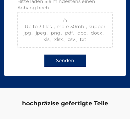
Bitte laden Sie mindestens einen
Anhang hoch
Up to 3 files，more 30mb，suppor
jpg、jpeg、png、pdf、doc、docx、
xls、xlsx、csv、txt
Senden
hochpräzise gefertigte Teile