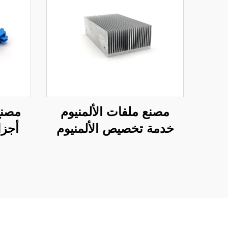
مصنع ملفات الألمنيوم
مصنع
خدمة تخصيص الألمنيوم
أجزا
المُستخرج 6061 6063
با
مذيب حراري
6