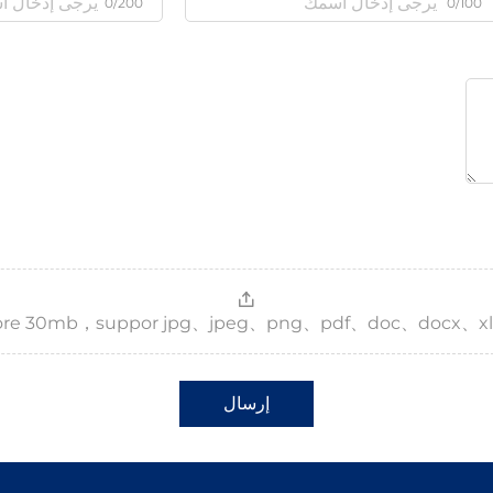
0/200
0/100
，more 30mb，suppor jpg、jpeg、png、pdf、doc、docx、xl
إرسال