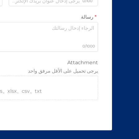
0/100
رسالة
0/1000
Attachment
يرجى تحميل على الأقل مرفق واحد
s、xlsx、csv、txt