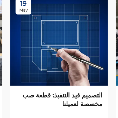
19
May
التصميم قيد التنفيذ: قطعة صب
مخصصة لعميلنا