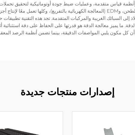
لأسلوب المتقدم ماكينات CNC الحديثة، وأنظمة قياس متقدمة، وعمليات ضبط جودة أوتوماتيك
تقنيات مختلفة مثل التفريز متعدد المحاور، والتدوير، والطحن، وEDM (المعالجة الكهربائية با
لاذ إلى السبائك الغريبة والمركبات المتقدمة. تجد هذه التقنية تطبيقات
دقة. ما يميز معالجة الدقة هو قدرتها على الحفاظ على دقة استثنائية أثنا
إصدارات منتجات جديدة