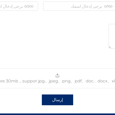
0/200
0/100
，more 30mb，suppor jpg、jpeg、png、pdf、doc、docx、xl
إرسال