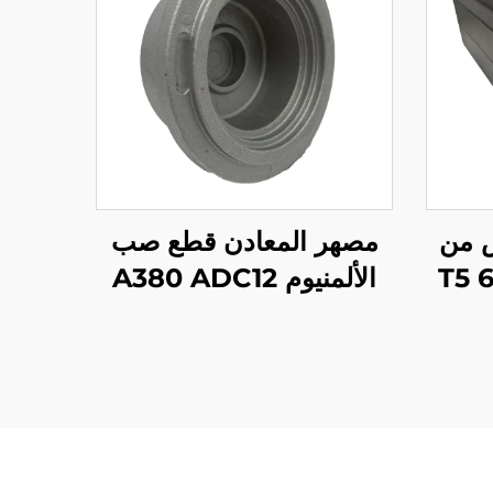
 من
مصهر المعادن قطع صب
الألمنيوم 6061 6063 T5
الألمنيوم A380 ADC12
ود
المخصصة بإنهاء الرش
الرملي