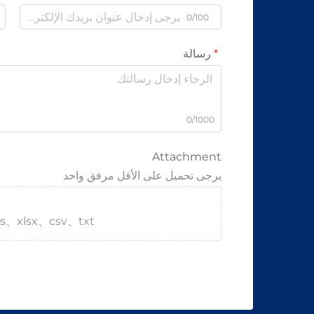
0/100
رسالة
0/1000
Attachment
يرجى تحميل على الأقل مرفق واحد
s、xlsx、csv、txt