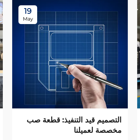
19
May
التصميم قيد التنفيذ: قطعة صب
مخصصة لعميلنا