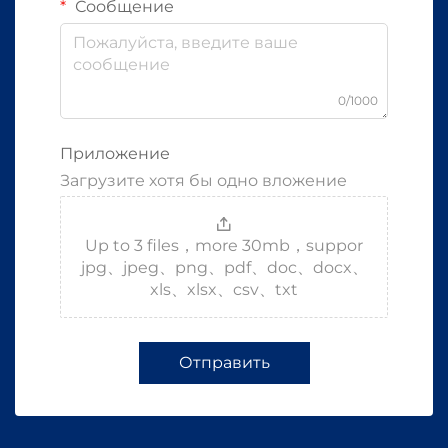
Сообщение
0/1000
Приложение
Загрузите хотя бы одно вложение
Up to 3 files，more 30mb，suppor
jpg、jpeg、png、pdf、doc、docx、
xls、xlsx、csv、txt
Отправить