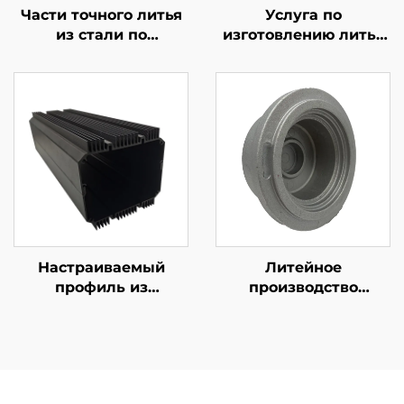
Части точного литья
Услуга по
из стали по
изготовлению литья
индивидуальному
по индивидуальному
заказу
заказу, оцинкованная
стальная часть литья
под песок
Настраиваемый
Литейное
профиль из
производство
алюминия 6061 6063
металла под заказ
T5 с черным
Частичная литая
анодированием
форма ADC12 A380
Алюминиевые
детали с