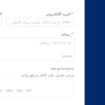
البريد الإلكتروني
ال
0/100
رسالة
0/1000
Attachment
يرجى تحميل على الأقل مرفق واحد
s、xlsx、csv、txt