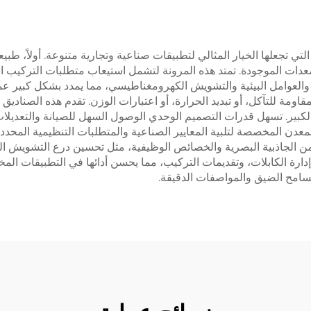
تي تجعلها الخيار المثالي لتطبيقات صناعية وتجارية متنوعة. أولاً، طبيع
لمعدات الموجودة. تمتد هذه المرونة لتشمل استيعاب متطلبات التركيب ا
ية والعوامل البيئية والتشويش الكهرومغناطيسي، مما يمدد بشكل كبير عمر
ة للتآكل، أو تبديد الحرارة، أو اعتبارات الوزن. تقدم هذه الصناديق ف
بير. تسهل قدرات التصميم الوحدي الوصول السهل للصيانة والتعديلات 
دن المخصصة لتلبية المعايير الصناعية والمتطلبات التنظيمية المحددة
 الجاذبية البصرية والخصائص الوظيفية، مثل تحسين درع التشويش الك
ارة الكابلات، وتقديمات التركيب، مما يحسن أدائها في التطبيقات المخت
سامح الضيق والمواصفات الدقيقة.