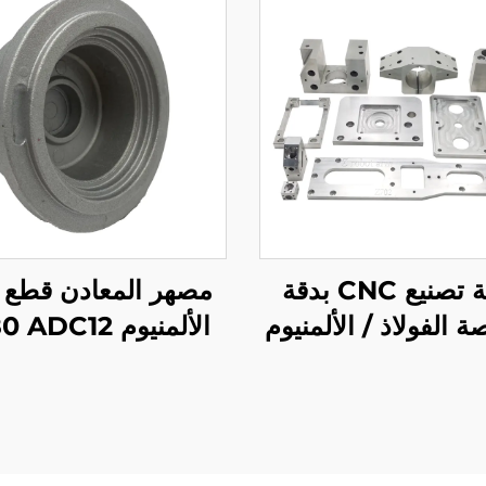
خدمة تصنيع CNC بدقة
مصهر المعادن قطع
الفولاذ / الألمنيوم
الألمنيوم DC12
زاء تصنيع CNC
المخصصة بإنهاء ا
الرملي