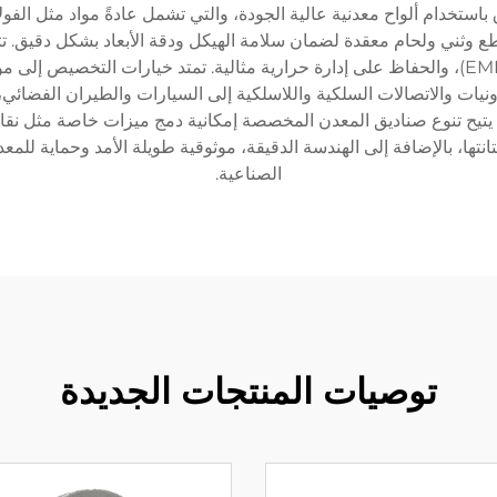
خدام ألواح معدنية عالية الجودة، والتي تشمل عادةً مواد مثل الفولاذ 
 وثني ولحام معقدة لضمان سلامة الهيكل ودقة الأبعاد بشكل دقيق. تتم
وتقديم درعية فائقة ضد التشويش الكهرومغناطيسي (EMI)، والحفاظ على إدارة حرارية مثالية. تمت
نيات والاتصالات السلكية واللاسلكية إلى السيارات والطيران الفضائي،
يح تنوع صناديق المعدن المخصصة إمكانية دمج ميزات خاصة مثل نقاط 
انتها، بالإضافة إلى الهندسة الدقيقة، موثوقية طويلة الأمد وحماية للمعد
الصناعية.
توصيات المنتجات الجديدة