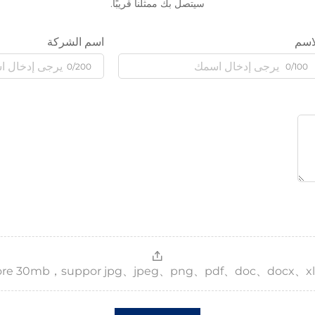
سيتصل بك ممثلنا قريبًا.
اسم
اسم الشركة
0/200
0/100
，more 30mb，suppor jpg、jpeg、png、pdf、doc、docx、xl