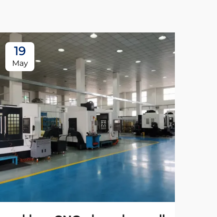
19
May