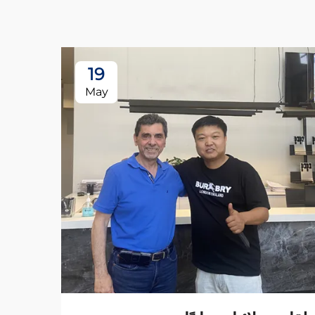
19
May