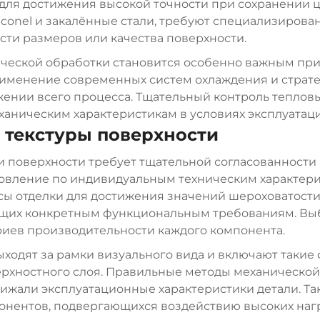
для достижения высокой точности при сохранении ц
Inconel и закалённые стали, требуют специализиров
сти размеров или качества поверхности.
ческой обработки становится особенно важным при
именение современных систем охлаждения и страте
жении всего процесса. Тщательный контроль теплов
ханическим характеристикам в условиях эксплуатаци
 текстуры поверхности
 поверхности требует тщательной согласованности 
овление по индивидуальным техническим характери
 отделки для достижения значений шероховатости 
ующих конкретным функциональным требованиям. Выб
иев производительности каждого компонента.
одят за рамки визуального вида и включают такие 
ерхностного слоя. Правильные методы механической
нижали эксплуатационные характеристики детали. Т
онентов, подвергающихся воздействию высоких нагр