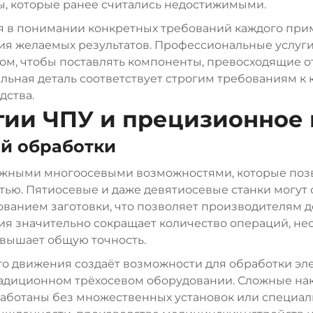
ы, которые ранее считались недостижимыми.
ся в понимании конкретных требований каждого пр
ия желаемых результатов. Профессиональные услуг
м, чтобы поставлять компоненты, превосходящие о
льная деталь соответствует строгим требованиям к к
дства.
гии ЧПУ и прецизионное 
й обработки
ожными многоосевыми возможностями, которые поз
тью. Пятиосевые и даже девятиосевые станки могу
анием заготовки, что позволяет производителям д
огия значительно сокращает количество операций, не
вышает общую точность.
о движения создаёт возможности для обработки эл
радиционном трёхосевом оборудовании. Сложные на
работаны без множественных установок или специал