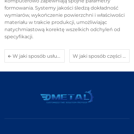
komputerowo zapewniają spójne parametry
formowania. Systemy jakości śledzą dokładność
wymiarów, wykończenie powierzchni i właściwości
materiału w trakcie produkcji, umożliwiając
natychmiastową korektę wszelkich odchyleń od
specyfikacji.
W jaki sposób usługi obróbkowe pomagają w osiągnięciu precyzji w niestandardowych elementach
W jaki sposób części tłoczone z metalu pomagają w obniżeniu kosztów produkcji