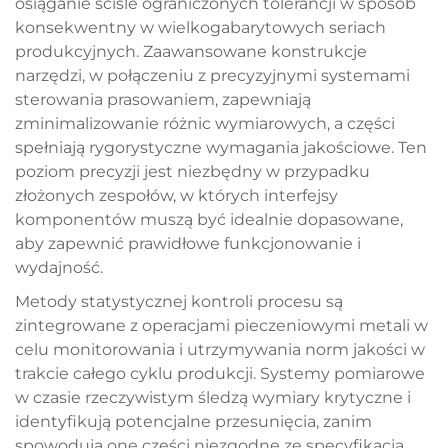
osiąganie ściśle ograniczonych tolerancji w sposób
konsekwentny w wielkogabarytowych seriach
produkcyjnych. Zaawansowane konstrukcje
narzędzi, w połączeniu z precyzyjnymi systemami
sterowania prasowaniem, zapewniają
zminimalizowanie różnic wymiarowych, a części
spełniają rygorystyczne wymagania jakościowe. Ten
poziom precyzji jest niezbędny w przypadku
złożonych zespołów, w których interfejsy
komponentów muszą być idealnie dopasowane,
aby zapewnić prawidłowe funkcjonowanie i
wydajność.
Metody statystycznej kontroli procesu są
zintegrowane z operacjami pieczeniowymi metali w
celu monitorowania i utrzymywania norm jakości w
trakcie całego cyklu produkcji. Systemy pomiarowe
w czasie rzeczywistym śledzą wymiary krytyczne i
identyfikują potencjalne przesunięcia, zanim
spowodują one części niezgodne ze specyfikacją.