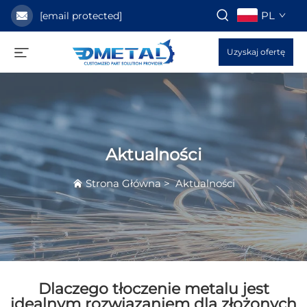
PL
[email protected]
Uzyskaj ofertę
Aktualności
Strona Główna
>
Aktualności
Dlaczego tłoczenie metalu jest
idealnym rozwiązaniem dla złożonych