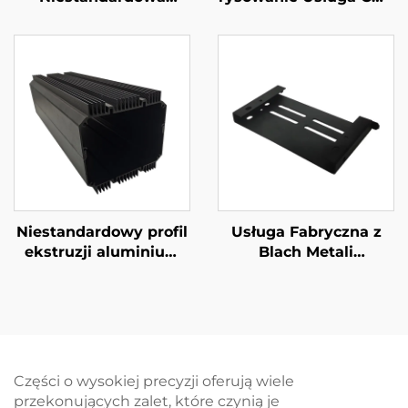
Usługa Fabricacji
Machining Wysoka
Metalowej Blachy
precyzja obróbki CNC
Metalowej Części
Stal/Aluminium/Brąz
Odciśnięte
Części
Niestandardowy profil
Usługa Fabryczna z
ekstruzji aluminium
Blach Metali
6061 6063 T5 z
Stalowych Cięcie
czarnym
Laserowe Blach,
anodowaniem
Formowanie Części,
Nakładanie Pianki
Zakonczenie
Części o wysokiej precyzji oferują wiele
przekonujących zalet, które czynią je