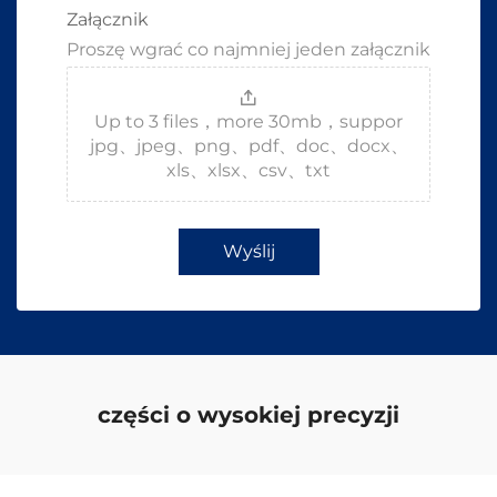
Załącznik
Proszę wgrać co najmniej jeden załącznik
Up to 3 files，more 30mb，suppor
jpg、jpeg、png、pdf、doc、docx、
xls、xlsx、csv、txt
Wyślij
części o wysokiej precyzji