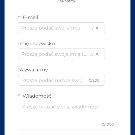
wkrótce.
E-mail
0/100
Imię i nazwisko
0/100
Nazwa firmy
0/200
Wiadomość
0/1000