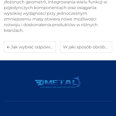
złożonych geometrii, integrowania wielu funkcji w
pojedynczych komponentach oraz osiągania
wysokiej wydajności przy jednoczesnym
zmniejszeniu masy otwiera nowe możliwości
rozwoju i doskonalenia produktów w różnych
branżach.
Jak wybrać odpowiednią technikę obróbki skrawaniem dla części aluminiowych
W jaki sposób obróbka aluminiowa zwiększa precyzję w produkcji?