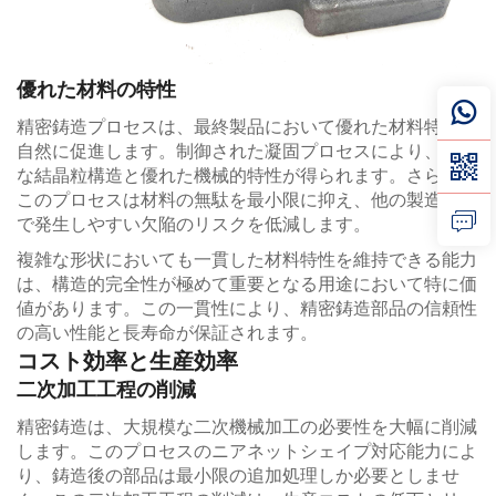
優れた材料の特性
精密鋳造プロセスは、最終製品において優れた材料特性を
自然に促進します。制御された凝固プロセスにより、均一
な結晶粒構造と優れた機械的特性が得られます。さらに、
このプロセスは材料の無駄を最小限に抑え、他の製造方法
で発生しやすい欠陥のリスクを低減します。
複雑な形状においても一貫した材料特性を維持できる能力
は、構造的完全性が極めて重要となる用途において特に価
値があります。この一貫性により、精密鋳造部品の信頼性
の高い性能と長寿命が保証されます。
コスト効率と生産効率
二次加工工程の削減
精密鋳造は、大規模な二次機械加工の必要性を大幅に削減
します。このプロセスのニアネットシェイプ対応能力によ
り、鋳造後の部品は最小限の追加処理しか必要としませ