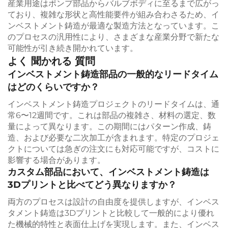
産業用途はポンプ部品からバルブボディに至るまで広がっ
ており、複雑な形状と高性能要件が組み合わさるため、イ
ンベストメント鋳造が最適な製造方法となっています。こ
のプロセスの汎用性により、さまざまな産業分野で新たな
可能性が引き続き開かれています。
よく 聞かれる 質問
インベストメント鋳造部品の一般的なリードタイム
はどのくらいですか？
インベストメント鋳造プロジェクトのリードタイムは、通
常6〜12週間です。これは部品の複雑さ、材料の選定、数
量によって異なります。この期間にはパターン作成、鋳
造、および必要な二次加工が含まれます。特定のプロジェ
クトについては急ぎの注文にも対応可能ですが、コストに
影響する場合があります。
カスタム部品において、インベストメント鋳造は
3Dプリントと比べてどう異なりますか？
両方のプロセスは設計の自由度を提供しますが、インベス
タメント鋳造は3Dプリントと比較して一般的により優れ
た機械的特性と表面仕上げを実現します。また、インベス