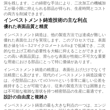
洞を残します。この綿密な手法により、二次加工の機械加
工が最小限に抑えられる部品が得られ、生産時間とコスト
の両方を削減できます。
インベストメント鋳造技術の主な利点
優れた表面品質と精度
インベストメント鋳造は、他の製造方法では達成が難しい
優れた表面仕上げを実現します。このプロセスでは、表面
粗さ値を1.6～3.2マイクロメートルRaまで低減でき、二次
的な仕上げ工程の必要性を大幅に抑えることができます。
この高い表面品質は、滑らかな表面が性能に不可欠な重要
な用途における部品にとって特に価値があります。
インベストメント鋳造の精度は、表面仕上げだけでなく寸
法精度にも及びます。現代のインベストメント鋳造設備で
は、小型部品において±0.1mmという非常に厳しい公差を
維持することが可能であり、従来の製造方法では困難また
は不可能な複雑な形状を持つ精密部品の生産に最適です。
設計の自由度と複雑さ
インベストメント鋳造の最も大きな利点の一つは、エンジ