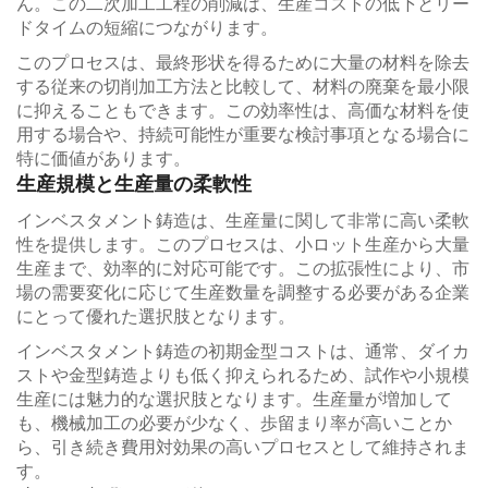
ん。この二次加工工程の削減は、生産コストの低下とリー
ドタイムの短縮につながります。
このプロセスは、最終形状を得るために大量の材料を除去
する従来の切削加工方法と比較して、材料の廃棄を最小限
に抑えることもできます。この効率性は、高価な材料を使
用する場合や、持続可能性が重要な検討事項となる場合に
特に価値があります。
生産規模と生産量の柔軟性
インベスタメント鋳造は、生産量に関して非常に高い柔軟
性を提供します。このプロセスは、小ロット生産から大量
生産まで、効率的に対応可能です。この拡張性により、市
場の需要変化に応じて生産数量を調整する必要がある企業
にとって優れた選択肢となります。
インベスタメント鋳造の初期金型コストは、通常、ダイカ
ストや金型鋳造よりも低く抑えられるため、試作や小規模
生産には魅力的な選択肢となります。生産量が増加して
も、機械加工の必要が少なく、歩留まり率が高いことか
ら、引き続き費用対効果の高いプロセスとして維持されま
す。