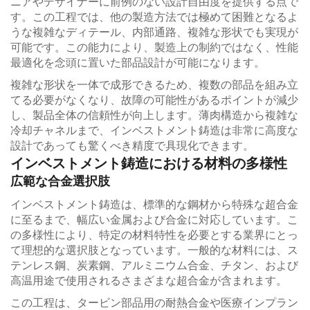
ニアやデザイナーに前例のない設計自由度を提供する点で
す。この工程では、他の製造方法では極めて困難となるよ
うな複雑なディテール、内部通路、複雑な形状でも実現が
可能です。この能力により、製造上の制約ではなく、性能
最適化を念頭に置いた部品設計が可能になります。
複雑な形状を一体で成形できるため、複数の部品を組み立
てる必要がなくなり、故障の可能性があるポイントが減少
し、製品全体の信頼性が向上します。薄肉構造から複雑な
冷却チャネルまで、インベストメント鋳造は非常に高度な
設計であっても驚くべき精度で具現化できます。
インベストメント鋳造における材料の多様性
広範な合金選択肢
インベストメント鋳造は、標準的な鋼材から特殊な超合金
に至るまで、幅広い金属および合金に対応しています。こ
の多様性により、特定の材料特性を必要とする業界にとっ
て理想的な選択肢となっています。一般的な材料には、ス
テンレス鋼、炭素鋼、アルミニウム合金、チタン、および
高温用途で使用されるさまざまな超合金が含まれます。
この工程は、タービン部品用の耐熱合金や医療インプラン