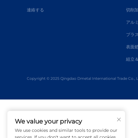
連絡する
切削
アル
プラ
表面
組立
Copyright © 2025 Qingdao Dmetal International Trade Co., Lt
We value your privacy
We use cookies and similar tools to provide our
services. If you don't want to accept all cookies,