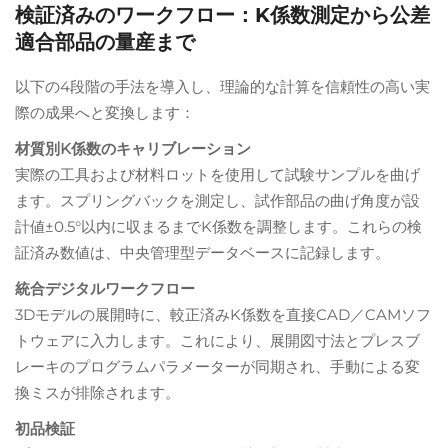
検証済みのワークフロー：K係数測定から公差
適合部品の量産まで
以下の4段階の手法を導入し、理論的な計算を信頼性の高い実
際の成果へと変換します：
材質別K係数のキャリブレーション
実際の工具および材料ロットを使用して試験サンプルを曲げ
ます。スプリングバックを測定し、試作部品の曲げ角度が設
計値±0.5°以内に収まるまでK係数を調整します。これらの検
証済み数値は、中央管理型データベースに記録します。
統合デジタルワークフロー
3Dモデルの展開時に、較正済みK係数を直接CAD／CAMソフ
トウェアに入力します。これにより、展開図寸法とプレスブ
レーキのプログラムパラメーターが同期され、手動による変
換ミスが排除されます。
初品検証