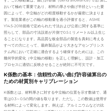
す。この移動量は、曲げ許容値（bend allowance）の計算に
おいて極めて重要であり、材料の厚さや曲げ半径といった要
因によって、中立軸がどの程度移動するかが厳密に決まりま
す。製造業者がこの軸の移動量を過小評価すると、ASME
Y14.5-2018規格で定められた寸法および公差に関する基準に
照らして、部品の寸法誤差が片側で0.5ミリメートル以上生じ
ることになります。高品質な板金部品の製造を真剣に考える
すべての方にとって、最終製品がより大きなアセンブリシス
テム内において正確に適合するよう確保するためには、この
幾何学的変化（中立軸の移動）を正しく理解し、設計・加工
プロセスに適切に反映させることが絶対に不可欠です。
K係数の基本：信頼性の高い曲げ許容値算出の
ための材質別キャリブレーション
K係数とは、材料厚さに対する中立軸の位置を示す数値で、通
常は0.3～0.5の間の値を取ります。ただし、この数値は使用す
る材料によって変化します。例えば、アルミニウムなどの比