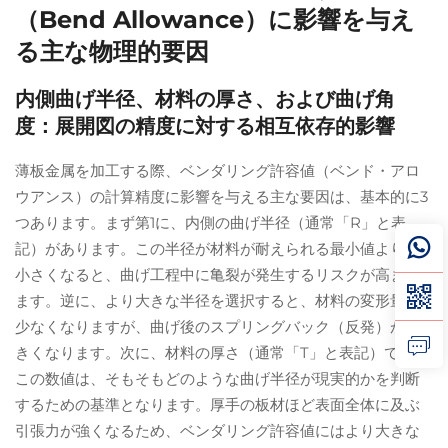
（Bend Allowance）に影響を与え
る主な物理的要因
内側曲げ半径、材料の厚さ、および曲げ角
度：展開図の精度に対する相互依存的影響
薄板金属を加工する際、ベンダリング許容値（ベンド・アロ
ウアンス）の計算精度に影響を与える主な要因は、基本的に3
つあります。まず第1に、内側の曲げ半径（通常「R」と表
記）があります。この半径が材料が耐えられる最小値よりも
小さくなると、曲げ工程中に亀裂が発生するリスクが高まり
ます。逆に、より大きな半径を選択すると、材料の変形量は
少なくなりますが、曲げ後のスプリングバック（反発）が大
きくなります。次に、材料の厚さ（通常「T」と表記）です。
この数値は、そもそもどのような曲げ半径が現実的かを判断
するための基準となります。厚手の板材ほど表面全体に及ぶ
引張力が強くなるため、ベンダリング許容値にはより大きな