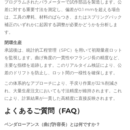
プログラムされたパラメーターで試作部品を製造します。公
差に対する重要寸法を測定し、偏差が0.1 mmを超える場合
は、工具の摩耗、材料のばらつき、またはスプリングバック
補正のいずれかに起因する調整が必要かどうかを分析しま
す。
閉環生産
承認後は、統計的工程管理（SPC）を用いて初期量産ロット
を監視します。曲げ角度の一貫性やフランジ長の精度など、
主要な指標を追跡します。このリアルタイム検証により、公
差のドリフトを防止し、ロット間の一様性を確保します。
この体系的なアプローチにより、手戻り作業が32％削減さ
れ、大量生産注文においても寸法精度が維持されます。これ
により、計算結果が一貫した高精度に直接反映されます。
よくあるご質問（FAQ）
ベンダローアンス（曲げ許容長）とは何ですか？