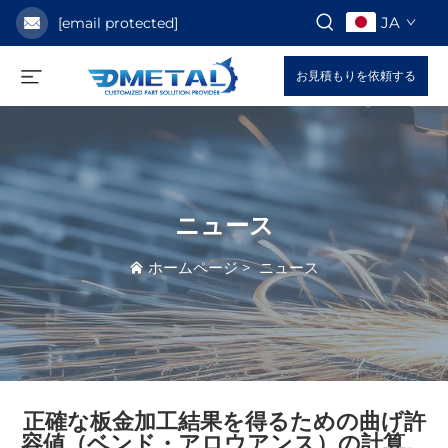
JA
[email protected]
お見積もりを依頼する
ニュース
ホームページ
>
ニュース
正確な板金加工結果を得るための曲げ許
容値（ベンド・アロウアンス）の計算。