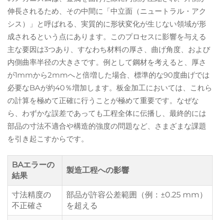
伸長されるため、その中間に「中立面（ニュートラル・アク
シス）」と呼ばれる、実質的に形状変化が生じない領域が形
成されるという点にあります。このプロセスに影響を与える
主な要因は3つあり、すなわち材料の厚さ、曲げ角度、および
内側曲率半径の大きさです。例として鋼材を考えると、厚さ
が1mmから2mmへと倍増した場合、標準的な90度曲げでは
必要なBAが約40％増加します。板金加工においては、これら
の計算を極めて正確に行うことが極めて重要です。なぜな
ら、わずかな誤差であっても工程全体に伝播し、最終的には
部品の寸法不適合や構造的強度の問題など、さまざまな課題
を引き起こすからです。
BAエラーの
製造工程への影響
結果
寸法精度の
部品が許容公差範囲（例：±0.25 mm）
不正確さ
を超える