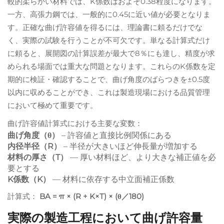
較的柔らかい材料では、K係数はおよそ0.38程度になります。
一方、高張力鋼では、一般的に0.45に近い値が必要となりま
す。正確な曲げ許容値を得るには、理論書に頼るだけでな
く、実際の試験を行うことが不可欠です。単なる計算式だけ
に頼ると、展開図の計算誤差が最大で8％にも達し、精度が求
められる場面では重大な問題となります。これらのK係数を定
期的に検証・確認することで、曲げ角度のばらつきを±0.5度
以内に収めることができ、これは製造現場における品質管理
において極めて重要です。
曲げ許容値計算式における主要な変数：
曲げ角度（θ）
– 許容値と直接比例関係にある
内径半径（R）
– 半径が大きいほど伸長量が増加する
材料の厚さ（T）
― 厚い材料ほど、より大きな補正値を必
要とする
K係数（K）
― 材料に依存する中立面補正係数
計算式：
BA = π × (R + K×T) × (θ／180)
実際の製造工程において曲げ許容量