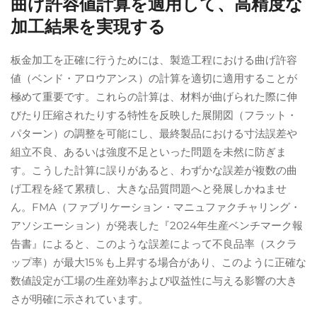
曲げ許容値計算を適用して、高精度な
加工結果を実現する
板金加工を正確に行うためには、製造工程における曲げ許容
値（ベンド・アロウアンス）の計算を適切に適用することが
極めて重要です。これらの計算は、材料が曲げられた際に伸
びたり圧縮されたりする特性を反映した展開図（フラット・
パターン）の調整を可能にし、最終製品における寸法誤差や
組立不良、あるいは強度不足といった問題を未然に防ぎま
す。こうした計算に誤りがあると、わずかな誤差が複数の曲
げ工程を経て累積し、大きな品質問題へと発展しかねませ
ん。FMA（ファブリケーション・マニュファクチャリング・
アソシエーション）が発表した『2024年生産ベンチマーク報
告書』によると、このような誤差によって不良品率（スクラ
ップ率）が最大15％も上昇する場合があり、このように正確な
数値設定が工場の生産効率および収益性に与える影響の大き
さが明確に示されています。