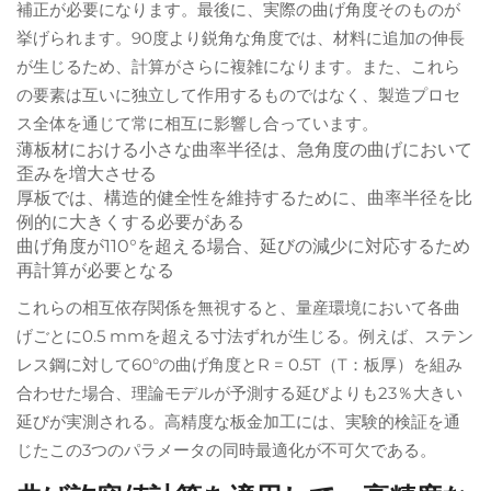
補正が必要になります。最後に、実際の曲げ角度そのものが
挙げられます。90度より鋭角な角度では、材料に追加の伸長
が生じるため、計算がさらに複雑になります。また、これら
の要素は互いに独立して作用するものではなく、製造プロセ
ス全体を通じて常に相互に影響し合っています。
薄板材における小さな曲率半径は、急角度の曲げにおいて
歪みを増大させる
厚板では、構造的健全性を維持するために、曲率半径を比
例的に大きくする必要がある
曲げ角度が110°を超える場合、延びの減少に対応するため
再計算が必要となる
これらの相互依存関係を無視すると、量産環境において各曲
げごとに0.5 mmを超える寸法ずれが生じる。例えば、ステン
レス鋼に対して60°の曲げ角度とR = 0.5T（T：板厚）を組み
合わせた場合、理論モデルが予測する延びよりも23％大きい
延びが実測される。高精度な板金加工には、実験的検証を通
じたこの3つのパラメータの同時最適化が不可欠である。