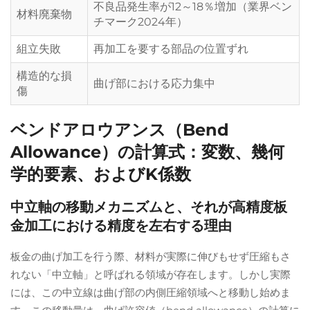
不良品発生率が12～18％増加（業界ベン
材料廃棄物
チマーク2024年）
組立失敗
再加工を要する部品の位置ずれ
構造的な損
曲げ部における応力集中
傷
ベンドアロウアンス（Bend
Allowance）の計算式：変数、幾何
学的要素、およびK係数
中立軸の移動メカニズムと、それが高精度板
金加工における精度を左右する理由
板金の曲げ加工を行う際、材料が実際に伸びもせず圧縮もさ
れない「中立軸」と呼ばれる領域が存在します。しかし実際
には、この中立線は曲げ部の内側圧縮領域へと移動し始めま