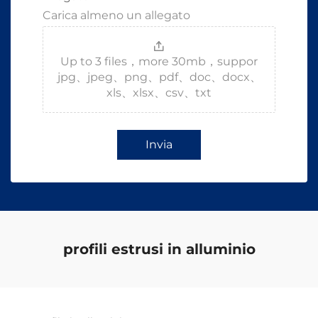
Carica almeno un allegato
Up to 3 files，more 30mb，suppor
jpg、jpeg、png、pdf、doc、docx、
xls、xlsx、csv、txt
Invia
profili estrusi in alluminio