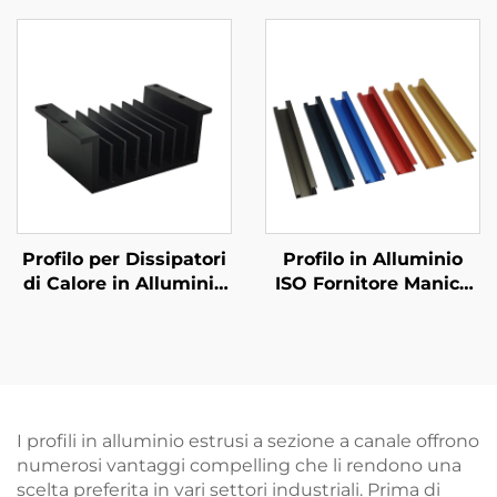
Fabbricazione su
Anodizzata Nera
Misura
Profilo per Dissipatori
Profilo in Alluminio
di Calore in Alluminio
ISO Fornitore Manico
su Misura con Finitura
in Alluminio Estruso
Anodizzata
Con Finitura
Anodizzata
Personalizzata
I profili in alluminio estrusi a sezione a canale offrono
numerosi vantaggi compelling che li rendono una
scelta preferita in vari settori industriali. Prima di