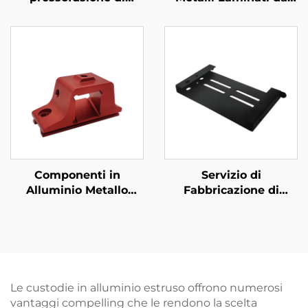
alluminio
Fabbrica ISO con
Fabbricazione su
Misura
Componenti in
Servizio di
Alluminio Metallo
Fabbricazione di
Personalizzati 6061
Metallo Laminato
Alluminio Estruso CNC
Acciaio Taglio Laser
Machining con
Stampo Rivestimento
Anodizzazione
in Polvere
Le custodie in alluminio estruso offrono numerosi
vantaggi compelling che le rendono la scelta