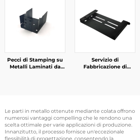
Pecci di Stamping su
Servizio di
Metalli Laminati da
Fabbricazione di
Fabbrica ISO con
Metallo Laminato
Fabbricazione su
Acciaio Taglio Laser
Misura
Stampo Rivestimento
in Polvere
Le parti in metallo ottenute mediante colata offrono
numerosi vantaggi compelling che le rendono una
scelta ottimale per varie applicazioni di produzione.
Innanzitutto, il processo fornisce un'eccezionale
flessibilità di progettazione, consentendo la