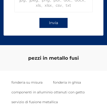
jpg、jpeg、png、pdf、doc、docx、
xls、xlsx、csv、txt
Invia
pezzi in metallo fusi
fonderia su misura
fonderia in ghisa
componenti in alluminio ottenuti con getto
servizio di fusione metallica