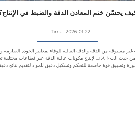
يف يحسّن ختم المعادن الدقة والضبط في الإنتاج؟
Time : 2026-01-22
 manufacturing اليوم مستويات غير مسبوقة من الدقة والدقة العالية للوفاء بمعايير الج
من أكثر عمليات الت manufacturing موثوقة وفعالة من حيث التコスト لإنتاج مكونات 
متطورة وتطبيق قوة خاضعة للتحكم وتشكيل دقيق للمواد لتقديم نتائج د