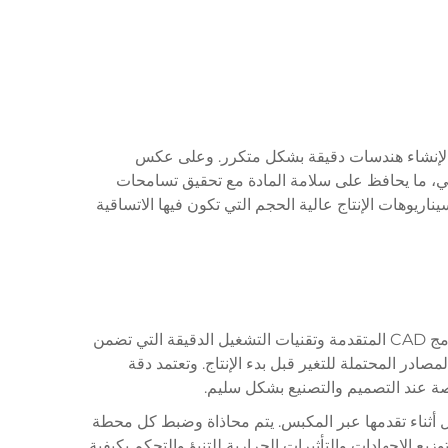
ا لإنشاء هندسات دقيقة بشكل متكرر. وعلى عكس
يجي، ما يحافظ على سلامة المادة مع تحقيق تسامحات
سيناريوهات الإنتاج عالية الحجم التي تكون فيها الاتساقية
تتمثل أساس الدقة في ختم المعادن في التصميم والهندسة الدقيقة لأدوات القوالب. يتم إنشاء قوالب الختم الحديثة باستخدام برامج CAD المتقدمة وتقنيات التشغيل الدقيقة التي تضمن
تحسين صارمة للقضاء على المصادر المحتملة للتغير قبل بدء الإنتاج. وتعتمد دقة
أثناء تقدمها عبر المكبس. يتم محاذاة وضبط كل محطة
ع الإجهادات والتأثيرات الحرارية للتنبؤ والتحكم بكيفية