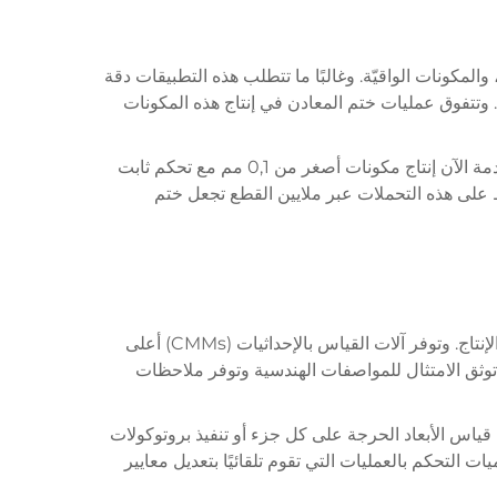
لمكونات الواقيّة. وغالبًا ما تتطلب هذه التطبيقات دقة
. وتتفوق عمليات ختم المعادن في إنتاج هذه المكونات
دفعت الاتجاهات نحو التصغير في الإلكترونيات تقنية ختم المعادن إلى حدود جديدة من الدقة والقدرة. ويمكن لتقنيات الختم المتقدمة الآن إنتاج مكونات أصغر من 0,1 مم مع تحكم ثابت
فاظ على هذه التحملات عبر ملايين القطع تجعل ختم
يتطلب ضمان الدقة والموثوقية في ختم المعادن بروتوكولات شاملة للتحقق من الأبعاد تؤكد جودة القطع في مراحل متعددة من الإنتاج. وتوفر آلات القياس بالإحداثيات (CMMs) أعلى
وثق الامتثال للمواصفات الهندسية وتوفر ملاحظات
ياس الأبعاد الحرجة على كل جزء أو تنفيذ بروتوكولات
 التحكم بالعمليات التي تقوم تلقائيًا بتعديل معايير