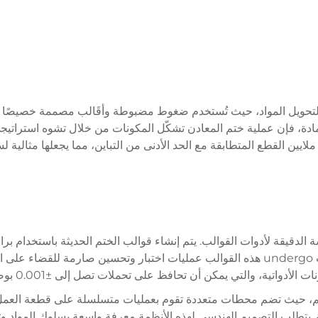
ي لتحويل المواد، حيث تُستخدم ضغوط مضبوطة وأقَالب مصممة خصيصً
 المادة، فإن عملية ختم المعادن تشكّل المكونات من خلال تشوه استرات
و ملايين القطع المتطابقة مع الحد الأدنى من التباين، مما يجعلها مثالية ل
تطابق كل سطح وزاوية وبُعد مع المواصفات الدقيقة. وتت undergo هذه القوالب عمليات اختبار و
 يمكن أن تحافظ على تحملات تصل إلى ±0.001 بوصة عند التصميم والتصنيع بشكل سليم.
ختم، حيث تضم محطات متعددة تقوم بعمليات متسلسلة على قطعة العمل 
 يتطلب التصميم الهندسي لهذه الأنظمة معرفة واسعة بسلوك المواد وتوزي