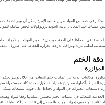
تحكم في خصائص المواد طوال عملية الإنتاج. يمكن أن تؤثر اختلافات سم
 وتطبق عمليات ختم المعادن عالية الجودة بروتوكولات فحص شاملة للمو
ًا حاسمًا في الحفاظ على الدقة. حيث إن تسخين القوالب والأجزاء العامل
المتقدمة أنظمة تبريد ومراقبة لدرجة الحرارة للحفاظ على ظروف تشغي
 دقة الختم
لمؤازرة
مؤازرة إمكانيات الدقة في عمليات ختم المعادن من خلال توفير تحكم 
 الشوط بأكملها، مما يتيح عمليات تشكيل معقدة كانت مستحيلة سابقًا
ورية لاستيعاب التغيرات في المواد والحفاظ على جودة المنتجات بشكل 
ควบول التي تتيح التكنولوجيا الخدمية التتحكم في عمليات الختم بتحسين عملياتها وفقً
 الناتجة، وتخفيف إجهاد المواد، والوصول إلى نتائج أبعاد أكثر قابلة لل