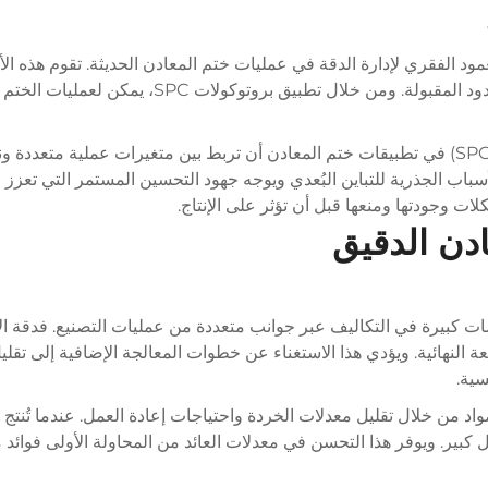
منهجيات التحكم الإحصائي في العمليات (SPC) العمود الفقري لإدارة الدقة في عمليات ختم المعادن ال
وتحليل الاتجاهات، والتنبؤ بوقت انحراف العمليات ع
يمكن للأنظمة المتقدمة لمراقبة عملية الإنتاج الإحصائية (SPC) في تطبيقات ختم المعادن أن تربط بين متغ
لأسباب الجذرية للتباين البُعدي ويوجه جهود التحسين المستمر التي تعزز
ادن الدقيق
بيرة في التكاليف عبر جوانب متعددة من عمليات التصنيع. فدقة الأبعا
لنهائية. ويؤدي هذا الاستغناء عن خطوات المعالجة الإضافية إلى تقليل
سية.
اد من خلال تقليل معدلات الخردة واحتياجات إعادة العمل. عندما تُنتج
 كبير. ويوفر هذا التحسن في معدلات العائد من المحاولة الأولى فوائد 