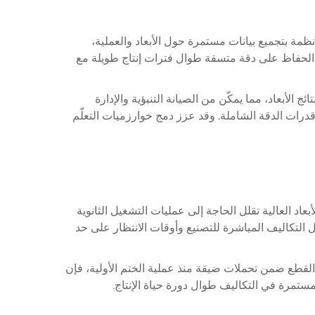
حديثة. تقوم هذه الأنظمة بتجميع بيانات مستمرة حول الأبعاد والعملية،
ن الحدود المقبولة. ومن خلال تطبيق بروتوكولات SPC، يمكن لعمليات الختم الحفاظ على دقة متسقة طوال فترات إنتاج طويلة مع
يرات عملية متعددة ونتائج الأبعاد، مما يمكّن من الصيانة التنبؤية والإدارة
 قدرات الدقة الشاملة. وقد عزز دمج خوارزميات التعلّم
د العالية تقلل الحاجة إلى عمليات التشغيل الثانوية
 التكاليف المباشرة للتصنيع وأوقات الانتظار على حد
 القطع ضمن تحملات ضيقة منذ عملية الختم الأولية، فإن
مستمرة في التكاليف طوال دورة حياة الإنتاج.